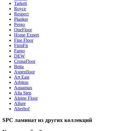
Tarkett
Royce
Respect
Planker
Pergo
OneFloor
Home Expert
Fine Floor
FirmFit
Fargo
DEW
CronaFloor
Betta
Aspenfloor
Art East
Arbiton
Aquamax
Alta Step
Alpine Floor
Allure
Aberhof
SPC ламинат из других коллекций