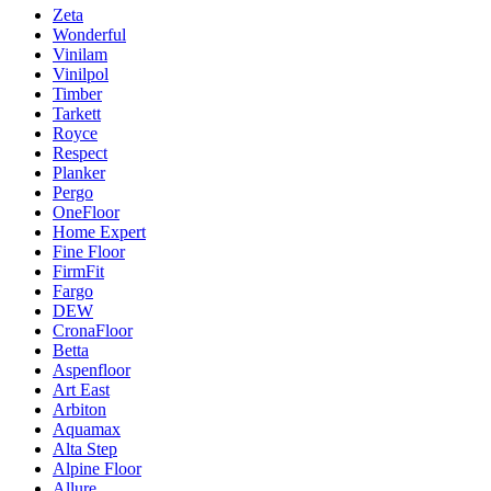
Zeta
Wonderful
Vinilam
Vinilpol
Timber
Tarkett
Royce
Respect
Planker
Pergo
OneFloor
Home Expert
Fine Floor
FirmFit
Fargo
DEW
CronaFloor
Betta
Aspenfloor
Art East
Arbiton
Aquamax
Alta Step
Alpine Floor
Allure