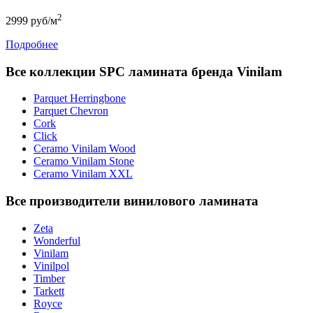
2
2999
руб/м
Подробнее
Все коллекции SPC ламината бренда Vinilam
Parquet Herringbone
Parquet Chevron
Cork
Click
Ceramo Vinilam Wood
Ceramo Vinilam Stone
Ceramo Vinilam XXL
Все производители винилового ламината
Zeta
Wonderful
Vinilam
Vinilpol
Timber
Tarkett
Royce