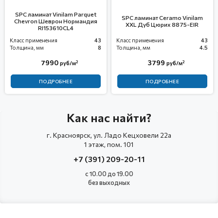
SPC ламинат Vinilam Parquet
SPC ламинат Ceramo Vinilam
Chevron Шеврон Нормандия
XXL Дуб Цюрих 8875-EIR
RI153610CL4
Класс применения
43
Класс применения
43
Толщина, мм
8
Толщина, мм
4.5
7990
3799
2
2
руб/м
руб/м
ПОДРОБНЕЕ
ПОДРОБНЕЕ
Как нас найти?
г. Красноярск, ул. Ладо Кецховели 22а
1 этаж, пом. 101
+7 (391) 209-20-11
с 10.00 до 19.00
без выходных