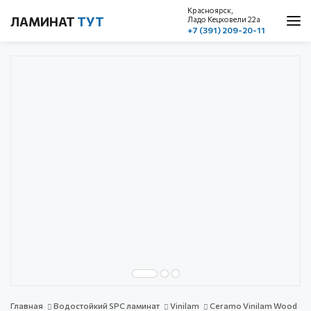
Красноярск,
ЛАМИНАТ
ТУТ
Ладо Кецховели 22a
+7 (391) 209-20-11
О нас
Каталог
Акции
Доставка и оплата
Cтатьи
Контакты
Красноярск, ул. Ладо Кецховели 22а
1 этаж, пом. 101
+7 (391) 209-20-11
обратный звонок
с 10.00 до 19.00
без выходных
Главная
Водостойкий SPC ламинат
Vinilam
Ceramo Vinilam Wood