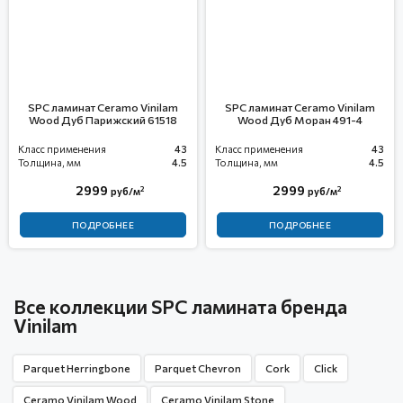
SPC ламинат Ceramo Vinilam
SPC ламинат Ceramo Vinilam
Wood Дуб Парижский 61518
Wood Дуб Моран 491-4
Класс применения
43
Класс применения
43
Толщина, мм
4.5
Толщина, мм
4.5
2999
2999
2
2
руб/м
руб/м
ПОДРОБНЕЕ
ПОДРОБНЕЕ
Все коллекции SPC ламината бренда
Vinilam
Parquet Herringbone
Parquet Chevron
Cork
Click
Ceramo Vinilam Wood
Ceramo Vinilam Stone