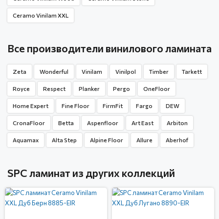
Ceramo Vinilam XXL
Все производители винилового ламината
Zeta
Wonderful
Vinilam
Vinilpol
Timber
Tarkett
Royce
Respect
Planker
Pergo
OneFloor
Home Expert
Fine Floor
FirmFit
Fargo
DEW
CronaFloor
Betta
Aspenfloor
Art East
Arbiton
Aquamax
Alta Step
Alpine Floor
Allure
Aberhof
SPC ламинат из других коллекций