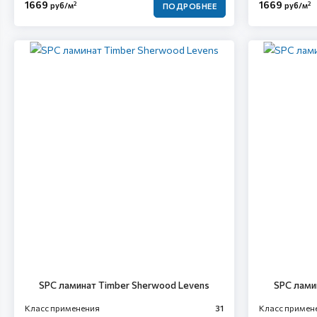
1669
1669
2
2
руб/м
руб/м
ПОДРОБНЕЕ
SPC ламинат Timber Sherwood Levens
SPC лами
Класс применения
31
Класс примен