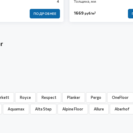
4
Толщина, мм
1669
2
руб/м
ПОДРОБНЕЕ
r
rkett
Royce
Respect
Planker
Pergo
OneFloor
Aquamax
Alta Step
Alpine Floor
Allure
Aberhof