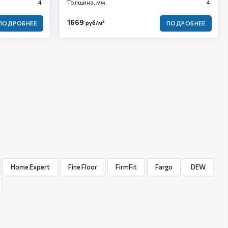
4
Толщина, мм
4
1669
2
руб/м
ПОДРОБНЕЕ
ПОДРОБНЕЕ
Home Expert
Fine Floor
FirmFit
Fargo
DEW