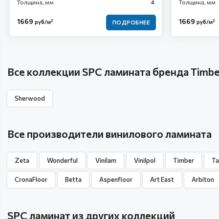
Толщина, мм
4
Толщина, мм
1669
1669
2
2
руб/м
руб/м
ПОДРОБНЕЕ
Все коллекции SPC ламината бренда Timbe
Sherwood
Все производители винилового ламината
Zeta
Wonderful
Vinilam
Vinilpol
Timber
Ta
CronaFloor
Betta
Aspenfloor
Art East
Arbiton
SPC ламинат из других коллекций