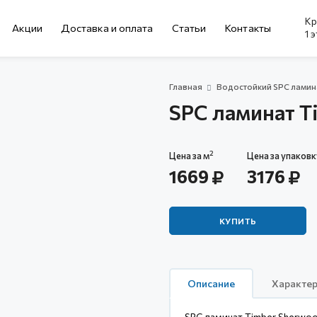
Кр
Акции
Доставка и оплата
Cтатьи
Контакты
1 
Главная
Водостойкий SPC ламин
SPC ламинат T
2
Цена за м
Цена за упаковк
1669
3176
КУПИТЬ
Описание
Характер
SPC ламинат Timber Sherwoo