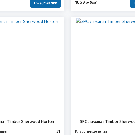
1669
2
руб/м
ПОДРОБНЕЕ
нат Timber Sherwood Horton
SPC ламинат Timber Sherwo
ения
31
Класс применения