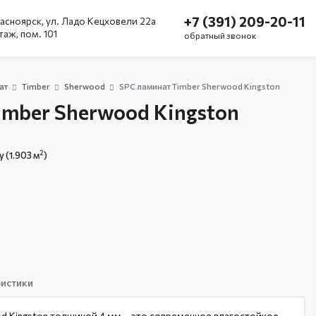
+7 (391) 209-20-11
асноярск, ул. Ладо Кецховели 22а
этаж, пом. 101
обратный звонок
ат
Timber
Sherwood
SPC ламинат Timber Sherwood Kingston
imber Sherwood Kingston
2
у (1.903 м
)
истики
d Kingston толщиной 4 мм – это современное влагостойкое