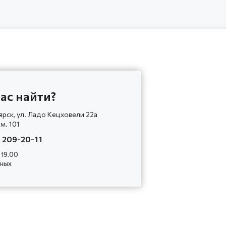
ас найти?
ярск, ул. Ладо Кецховели 22а
ом. 101
) 209-20-11
 19.00
дных