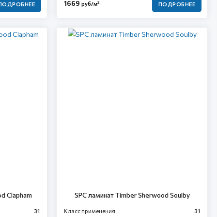
1669
2
руб/м
ПОДРОБНЕЕ
ПОДРОБНЕЕ
od Clapham
SPC ламинат Timber Sherwood Soulby
31
Класс применения
31