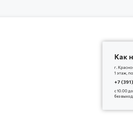
Как н
г. Красно
1 этаж, п
+7 (391
с 10.00 до
без выхо