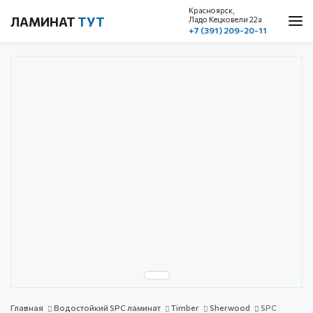
Красноярск,
ЛАМИНАТ
ТУТ
Ладо Кецховели 22a
+7 (391) 209-20-11
О нас
Каталог
Акции
Доставка и оплата
Cтатьи
Контакты
Красноярск, ул. Ладо Кецховели 22а
1 этаж, пом. 101
+7 (391) 209-20-11
обратный звонок
с 10.00 до 19.00
без выходных
Главная
Водостойкий SPC ламинат
Timber
Sherwood
SPC