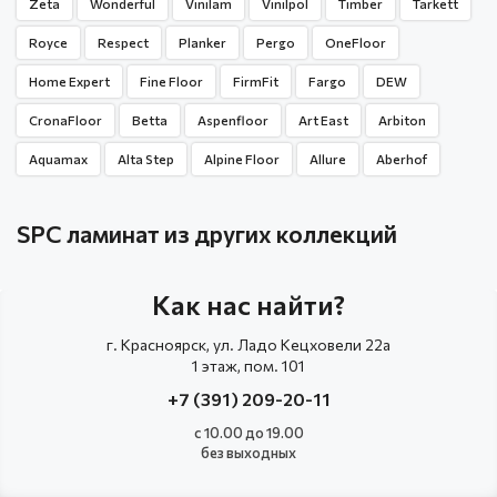
Zeta
Wonderful
Vinilam
Vinilpol
Timber
Tarkett
Royce
Respect
Planker
Pergo
OneFloor
Home Expert
Fine Floor
FirmFit
Fargo
DEW
CronaFloor
Betta
Aspenfloor
Art East
Arbiton
Aquamax
Alta Step
Alpine Floor
Allure
Aberhof
SPC ламинат из других коллекций
Как нас найти?
г. Красноярск, ул. Ладо Кецховели 22а
1 этаж, пом. 101
+7 (391) 209-20-11
с 10.00 до 19.00
без выходных