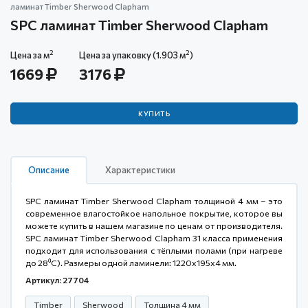
ламинат Timber Sherwood Clapham
SPC ламинат Timber Sherwood Clapham
2
2
Цена за м
Цена за упаковку (1.903 м
)
1669
3176
КУПИТЬ
Описание
Характеристики
SPC ламинат Timber Sherwood Clapham толщиной 4 мм – это
современное влагостойкое напольное покрытие, которое вы
можете купить в нашем магазине по ценам от производителя.
SPC ламинат Timber Sherwood Clapham 31 класса применения
подходит для использования с тёплыми полами (при нагреве
до 28⁰С). Размеры одной ламинели: 1220x195x4 мм.
Артикул: 27704
Timber
Sherwood
Толщина 4 мм