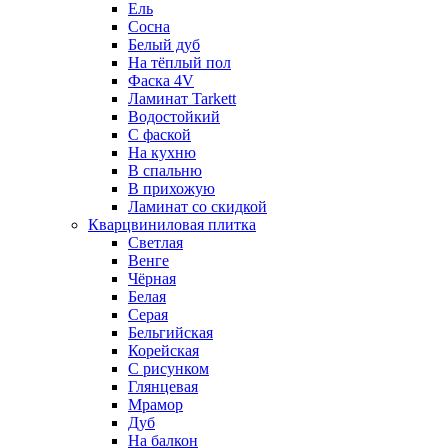
Ель
Сосна
Белый дуб
На тёплый пол
Фаска 4V
Ламинат Tarkett
Водостойкий
С фаской
На кухню
В спальню
В прихожую
Ламинат со скидкой
Кварцвиниловая плитка
Светлая
Венге
Чёрная
Белая
Серая
Бельгийская
Корейская
С рисунком
Глянцевая
Мрамор
Дуб
На балкон