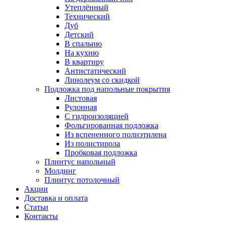
Утеплённый
Технический
Дуб
Детский
В спальню
На кухню
В квартиру
Антистатический
Линолеум со скидкой
Подложка под напольные покрытия
Листовая
Рулонная
С гидроизоляцией
Фольгированная подложка
Из вспененного полиэтилена
Из полистирола
Пробковая подложка
Плинтус напольный
Молдинг
Плинтус потолочный
Акции
Доставка и оплата
Cтатьи
Контакты