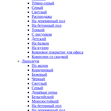
Тёмно-серый
Серый
Светлый
Распродажа
На деревянный пол
На бетонный пол
Тонкий
С рисунком
Детский
На балкон
На кухню
Ковровое покрытие для офиса
Ковролин со скидкой
Линолеум
По акции
Коричневый
Бежевый
Чёрный
Светлый
Серый
Дешёвые цены
Бельгийский
Морозостойкий
На бетонный пол
На деревянный пол