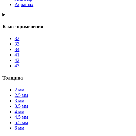
Aquamax
Класс применения
32
33
34
41
42
43
Толщина
2 мм
2.5 мм
3 мм
3.5 мм
4 мм
4.5 мм
5.5 мм
6 мм