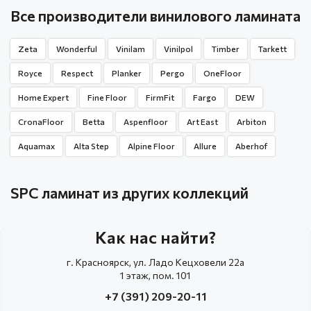
Все производители винилового ламината
Zeta
Wonderful
Vinilam
Vinilpol
Timber
Tarkett
Royce
Respect
Planker
Pergo
OneFloor
Home Expert
Fine Floor
FirmFit
Fargo
DEW
CronaFloor
Betta
Aspenfloor
Art East
Arbiton
Aquamax
Alta Step
Alpine Floor
Allure
Aberhof
SPC ламинат из других коллекций
Как нас найти?
г. Красноярск, ул. Ладо Кецховели 22а
1 этаж, пом. 101
+7 (391) 209-20-11