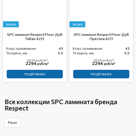
акция
акция
SPC ламинат Respect Floor Дуб
SPC ламинат Respect Floor Дуб
Табак 4212
Престиж 4211
Класс применения
43
Класс применения
43
Толщина, мм
5.5
Толщина, мм
5.5
2
2
2576
руб/м
2576
руб/м
2294
2294
2
2
руб/м
руб/м
ПОДРОБНЕЕ
ПОДРОБНЕЕ
Все коллекции SPC ламината бренда
Respect
Floor