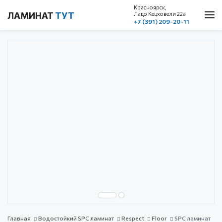
Красноярск,
ЛАМИНАТ
ТУТ
Ладо Кецховели 22a
+7 (391) 209-20-11
О нас
Каталог
Акции
Доставка и оплата
Cтатьи
Контакты
Красноярск, ул. Ладо Кецховели 22а
1 этаж, пом. 101
+7 (391) 209-20-11
обратный звонок
с 10.00 до 19.00
без выходных
Главная
Водостойкий SPC ламинат
Respect
Floor
SPC ламинат