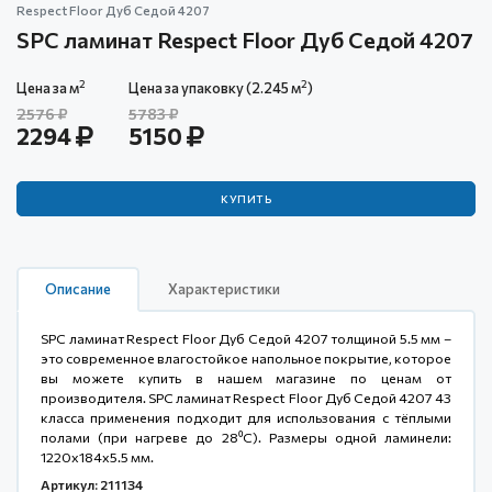
Respect Floor Дуб Седой 4207
SPC ламинат Respect Floor Дуб Седой 4207
2
2
Цена за м
Цена за упаковку (2.245 м
)
2576
5783
2294
5150
КУПИТЬ
Описание
Характеристики
SPC ламинат Respect Floor Дуб Седой 4207 толщиной 5.5 мм –
это современное влагостойкое напольное покрытие, которое
вы можете купить в нашем магазине по ценам от
производителя. SPC ламинат Respect Floor Дуб Седой 4207 43
класса применения подходит для использования с тёплыми
полами (при нагреве до 28⁰С). Размеры одной ламинели:
1220x184x5.5 мм.
Артикул: 211134