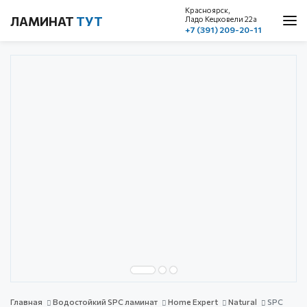
Красноярск,
ЛАМИНАТ
ТУТ
Ладо Кецховели 22a
+7 (391) 209-20-11
О нас
Каталог
Акции
Доставка и оплата
Cтатьи
Контакты
Красноярск, ул. Ладо Кецховели 22а
1 этаж, пом. 101
+7 (391) 209-20-11
обратный звонок
с 10.00 до 19.00
без выходных
Главная
Водостойкий SPC ламинат
Home Expert
Natural
SPC