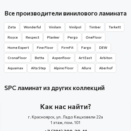
Все производители винилового ламината
Zeta
Wonderful
Vinilam
Vinilpol
Timber
Tarkett
Royce
Respect
Planker
Pergo
OneFloor
Home Expert
Fine Floor
FirmFit
Fargo
DEW
CronaFloor
Betta
Aspenfloor
Art East
Arbiton
Aquamax
Alta Step
Alpine Floor
Allure
Aberhof
SPC ламинат из других коллекций
Как нас найти?
г. Красноярск, ул. Ладо Кецховели 22а
1 этаж, пом. 101