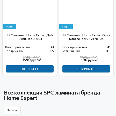
акция
акция
SPC ламинат Home Expert Дуб
SPC ламинат Home Expert Орех
Тихий Лес 0-004
Классический 2178-04
Класс применения
41
Класс применения
41
Толщина, мм
3.5
Толщина, мм
3.5
2
2
1846
руб/м
1846
руб/м
1590
1590
2
2
руб/м
руб/м
ПОДРОБНЕЕ
ПОДРОБНЕЕ
Все коллекции SPC ламината бренда
Home Expert
Natural