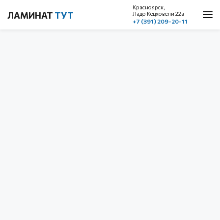
Красноярск,
ЛАМИНАТ
ТУТ
Ладо Кецховели 22a
+7 (391) 209-20-11
О нас
Каталог
Акции
Доставка и оплата
Cтатьи
Контакты
Красноярск, ул. Ладо Кецховели 22а
1 этаж, пом. 101
+7 (391) 209-20-11
обратный звонок
с 10.00 до 19.00
без выходных