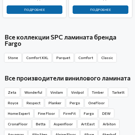
ПОДРОБНЕЕ
ПОДРОБНЕЕ
Все коллекции SPC ламината бренда
Fargo
Stone
Comfort XXL
Parquet
Comfort
Classic
Все производители винилового ламината
Zeta
Wonderful
Vinilam
Vinilpol
Timber
Tarkett
Royce
Respect
Planker
Pergo
OneFloor
Home Expert
Fine Floor
FirmFit
Fargo
DEW
CronaFloor
Betta
Aspenfloor
Art East
Arbiton
Aquamax
Alta Step
Alpine Floor
Allure
Aberhof