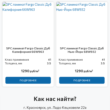
SPC ламинат Fargo Сlassic Дуб
SPC ламинат Fargo Сlassic Дуб
Калифорния 66W963
Нью-Йорк 68W932
Класс применения
41
Класс применения
41
Толщина, мм
3.5
Толщина, мм
3.5
1290
1290
2
2
руб/м
руб/м
ПОДРОБНЕЕ
ПОДРОБНЕЕ
Как нас найти?
г. Красноярск, ул. Ладо Кецховели 22а