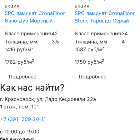
акция
акция
SPC ламинат CronaFloor
SPC ламинат CronaFloor
Nano Дуб Мореный
Stone Торнадо Серый
Класс применения
42
Класс применения
34
Толщина, мм
3.5
Толщина, мм
4
2
2
1416
руб/м
1587
руб/м
2
2
1762
руб/м
1750
руб/м
Подробнее
Подробнее
Как нас найти?
г. Красноярск, ул. Ладо Кецховели 22а
1 этаж, пом. 101
+7 (391) 209-20-11
с 10.00 до 19.00
без выходных