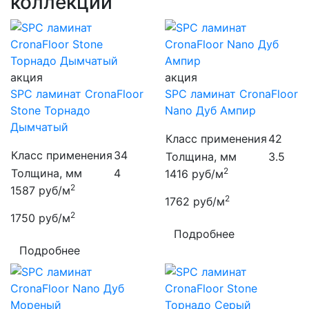
коллекций
акция
акция
SPC ламинат CronaFloor
SPC ламинат CronaFloor
Stone Торнадо
Nano Дуб Ампир
Дымчатый
Класс применения
42
Класс применения
34
Толщина, мм
3.5
2
Толщина, мм
4
1416
руб/м
2
1587
руб/м
2
1762
руб/м
2
1750
руб/м
Подробнее
Подробнее