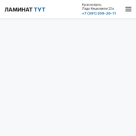
Красноярск,
ЛАМИНАТ
ТУТ
Ладо Кецховели 22a
+7 (391) 209-20-11
О нас
Каталог
Акции
Доставка и оплата
Cтатьи
Контакты
Красноярск, ул. Ладо Кецховели 22а
1 этаж, пом. 101
+7 (391) 209-20-11
обратный звонок
с 10.00 до 19.00
без выходных