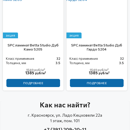
акция
акция
SPC ламинат Betta Studio Дуб
SPC ламинат Betta Studio Дуб
Камо S205
Гардо S204
Класс применения
32
Класс применения
32
Толщина, мм
3.5
Толщина, мм
3.5
2
2
1549
руб/м
1549
руб/м
1385
1385
2
2
руб/м
руб/м
ПОДРОБНЕЕ
ПОДРОБНЕЕ
Как нас найти?
г. Красноярск, ул. Ладо Кецховели 22а
1 этаж, пом. 101
+7 (391) 209-20-11