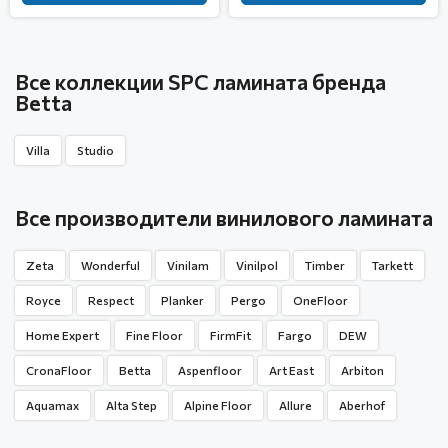
Все коллекции SPC ламината бренда
Betta
Villa
Studio
Все производители винилового ламината
Zeta
Wonderful
Vinilam
Vinilpol
Timber
Tarkett
Royce
Respect
Planker
Pergo
OneFloor
Home Expert
Fine Floor
FirmFit
Fargo
DEW
CronaFloor
Betta
Aspenfloor
Art East
Arbiton
Aquamax
Alta Step
Alpine Floor
Allure
Aberhof