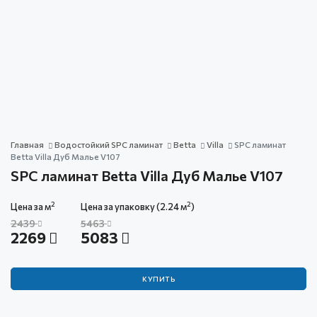
Главная
Водостойкий SPC ламинат
Betta
Villa
SPC ламинат
Betta Villa Дуб Малье V107
SPC ламинат Betta Villa Дуб Малье V107
2
2
Цена за м
Цена за упаковку (2.24 м
)
2439
5463
2269
5083
КУПИТЬ