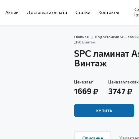
Кр
Акции
Доставка и оплата
Cтатьи
Контакты
1 
Главная
Водостойкий SPC ламин
Дуб Винтаж
SPC ламинат As
Винтаж
2
Цена за м
Цена за упаковк
1669
3747
КУПИТЬ
Описание
Характер