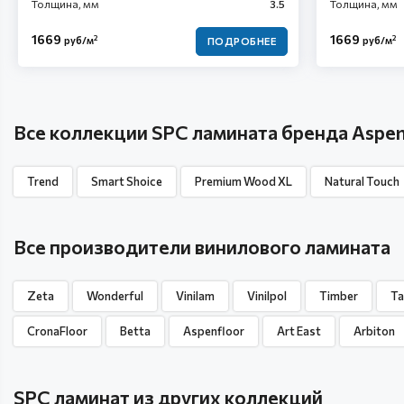
Толщина, мм
3.5
Толщина, мм
1669
1669
2
2
руб/м
руб/м
ПОДРОБНЕЕ
Все коллекции SPC ламината бренда Aspen
Trend
Smart Shoice
Premium Wood XL
Natural Touch
Все производители винилового ламината
Zeta
Wonderful
Vinilam
Vinilpol
Timber
Ta
CronaFloor
Betta
Aspenfloor
Art East
Arbiton
SPC ламинат из других коллекций