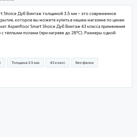
rt Shoice Дуб Винтаж толщиной 3.5 мм – это современное
рытие, которое вы можете купить в нашем магазине по ценам
нат Aspenfloor Smart Shoice Дуб Винтаж 43 класса применения
 с тёплыми полами (при нагреве до 28⁰С). Размеры одной
e
Толщина 3.5 мм
43 класс
Без фаски