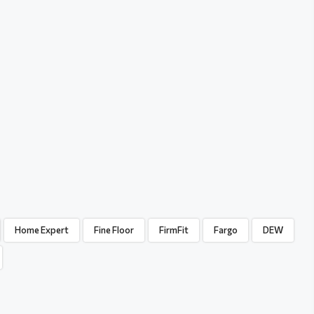
Home Expert
Fine Floor
FirmFit
Fargo
DEW