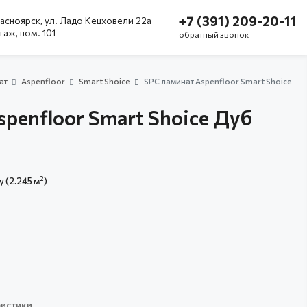
+7 (391) 209-20-11
асноярск, ул. Ладо Кецховели 22а
этаж, пом. 101
обратный звонок
ат
Aspenfloor
Smart Shoice
SPC ламинат Aspenfloor Smart Shoice
penfloor Smart Shoice Дуб
2
у (2.245 м
)
истики