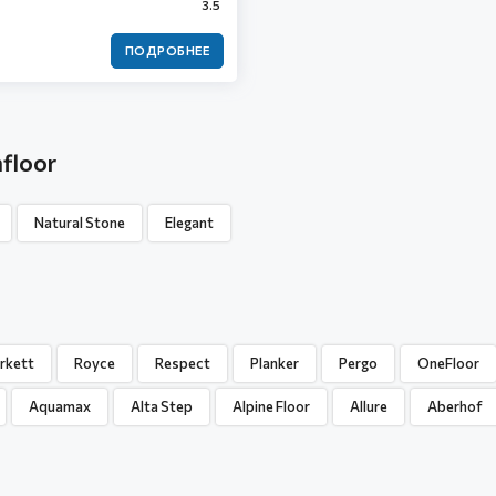
3.5
ПОДРОБНЕЕ
floor
Natural Stone
Elegant
rkett
Royce
Respect
Planker
Pergo
OneFloor
Aquamax
Alta Step
Alpine Floor
Allure
Aberhof