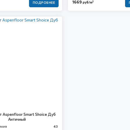
1669
2
руб/м
ПОДРОБНЕЕ
т Aspenfloor Smart Shoice Дуб
Античный
ения
43