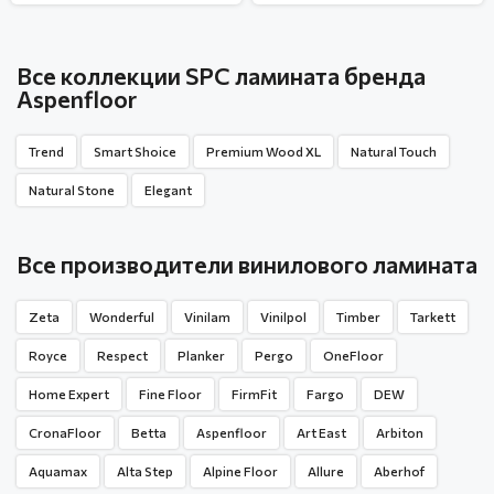
Все коллекции SPC ламината бренда
Aspenfloor
Trend
Smart Shoice
Premium Wood XL
Natural Touch
Natural Stone
Elegant
Все производители винилового ламината
Zeta
Wonderful
Vinilam
Vinilpol
Timber
Tarkett
Royce
Respect
Planker
Pergo
OneFloor
Home Expert
Fine Floor
FirmFit
Fargo
DEW
CronaFloor
Betta
Aspenfloor
Art East
Arbiton
Aquamax
Alta Step
Alpine Floor
Allure
Aberhof