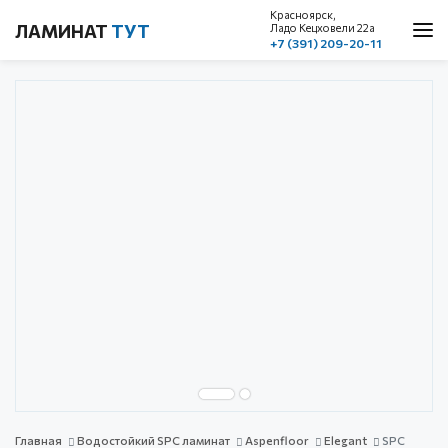
Красноярск,
ЛАМИНАТ
ТУТ
Ладо Кецховели 22a
+7 (391) 209-20-11
О нас
Каталог
Акции
Доставка и оплата
Cтатьи
Контакты
Красноярск, ул. Ладо Кецховели 22а
1 этаж, пом. 101
+7 (391) 209-20-11
обратный звонок
с 10.00 до 19.00
без выходных
Главная
Водостойкий SPC ламинат
Aspenfloor
Elegant
SPC