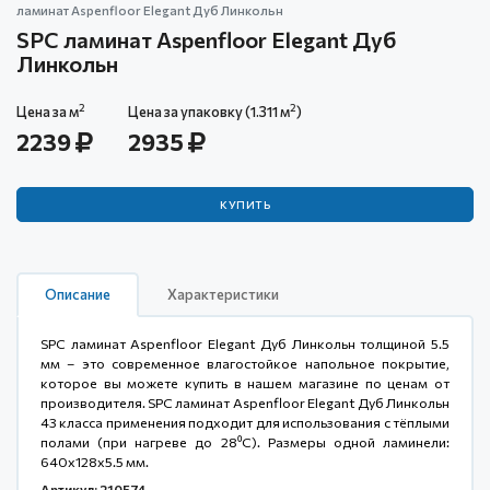
ламинат Aspenfloor Elegant Дуб Линкольн
SPC ламинат Aspenfloor Elegant Дуб
Линкольн
2
2
Цена за м
Цена за упаковку (1.311 м
)
2239
2935
КУПИТЬ
Описание
Характеристики
SPC ламинат Aspenfloor Elegant Дуб Линкольн толщиной 5.5
мм – это современное влагостойкое напольное покрытие,
которое вы можете купить в нашем магазине по ценам от
производителя. SPC ламинат Aspenfloor Elegant Дуб Линкольн
43 класса применения подходит для использования с тёплыми
полами (при нагреве до 28⁰С). Размеры одной ламинели:
640x128x5.5 мм.
Артикул: 210574