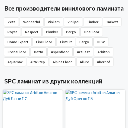
Все производители винилового ламината
Zeta
Wonderful
Vinilam
Vinilpol
Timber
Tarkett
Royce
Respect
Planker
Pergo
OneFloor
Home Expert
Fine Floor
FirmFit
Fargo
DEW
CronaFloor
Betta
Aspenfloor
Art East
Arbiton
Aquamax
Alta Step
Alpine Floor
Allure
Aberhof
SPC ламинат из других коллекций