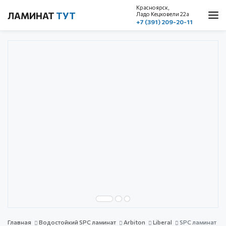
Красноярск,
ЛАМИНАТ
ТУТ
Ладо Кецховели 22a
+7 (391) 209-20-11
О нас
Каталог
Акции
Доставка и оплата
Cтатьи
Контакты
Красноярск, ул. Ладо Кецховели 22а
1 этаж, пом. 101
+7 (391) 209-20-11
обратный звонок
с 10.00 до 19.00
без выходных
Главная
Водостойкий SPC ламинат
Arbiton
Liberal
SPC ламинат