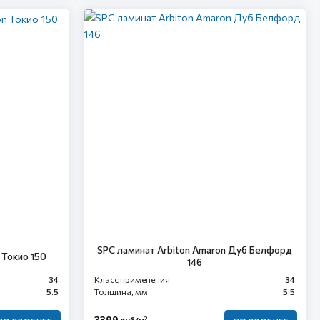
SPC ламинат Arbiton Amaron Дуб Белфорд
 Токио 150
146
34
Класс применения
34
5.5
Толщина, мм
5.5
3399
2