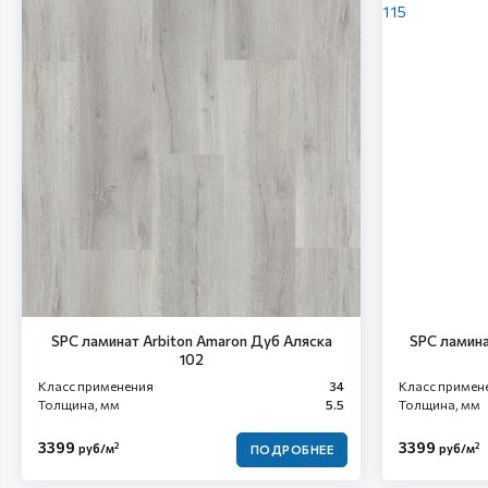
SPC ламинат Arbiton Amaron Дуб Аляска
SPC ламина
102
Класс применения
34
Класс примен
Толщина, мм
5.5
Толщина, мм
3399
3399
2
2
руб/м
руб/м
ПОДРОБНЕЕ