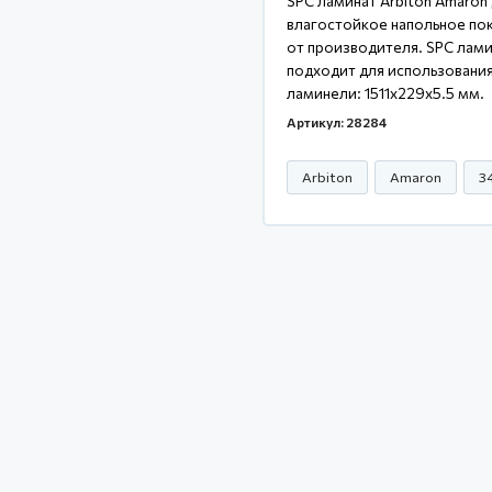
SPC ламинат Arbiton Amaron
влагостойкое напольное пок
от производителя. SPC лами
подходит для использования
ламинели: 1511x229x5.5 мм.
Артикул: 28284
Arbiton
Amaron
3