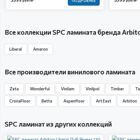
руб/м
руб/м
ПОДРОБНЕЕ
Все коллекции SPC ламината бренда Arbit
Liberal
Amaron
Все производители винилового ламината
Zeta
Wonderful
Vinilam
Vinilpol
Timber
Ta
CronaFloor
Betta
Aspenfloor
Art East
Arbiton
SPC ламинат из других коллекций