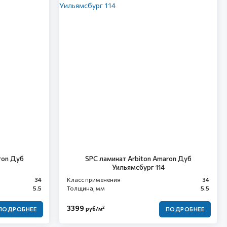
ron Дуб
SPC ламинат Arbiton Amaron Дуб
Уильямсбург 114
34
Класс применения
34
5.5
Толщина, мм
5.5
3399
2
руб/м
ПОДРОБНЕЕ
ПОДРОБНЕЕ