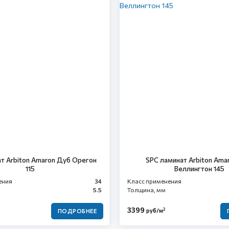
т Arbiton Amaron Дуб Орегон
SPC ламинат Arbiton Ama
115
Веллингтон 145
ения
34
Класс применения
5.5
Толщина, мм
3399
2
руб/м
ПОДРОБНЕЕ