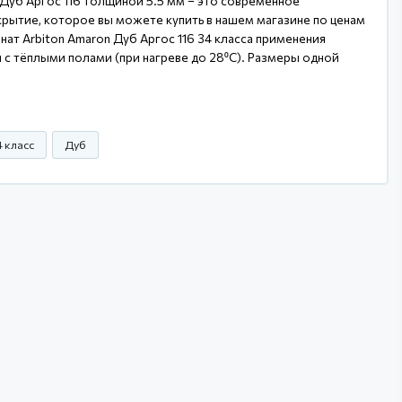
 Дуб Аргос 116 толщиной 5.5 мм – это современное
рытие, которое вы можете купить в нашем магазине по ценам
нат Arbiton Amaron Дуб Аргос 116 34 класса применения
 с тёплыми полами (при нагреве до 28⁰С). Размеры одной
4 класс
Дуб