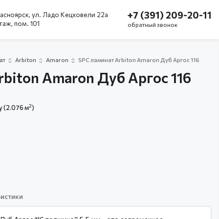
+7 (391) 209-20-11
асноярск, ул. Ладо Кецховели 22а
этаж, пом. 101
обратный звонок
ат
Arbiton
Amaron
SPC ламинат Arbiton Amaron Дуб Аргос 116
rbiton Amaron Дуб Аргос 116
2
у (2.076 м
)
истики