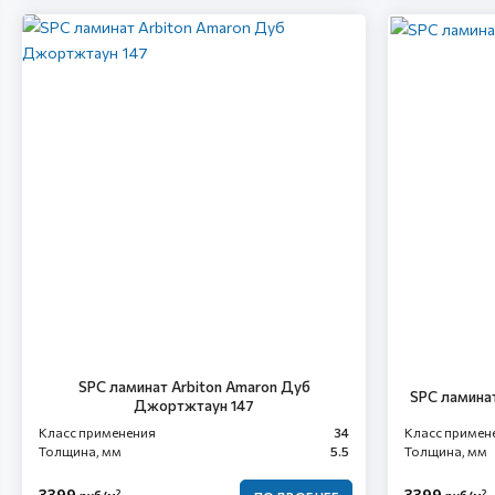
SPC ламинат Arbiton Amaron Дуб
SPC ламинат
Джортжтаун 147
Класс применения
34
Класс примен
Толщина, мм
5.5
Толщина, мм
3399
3399
2
2