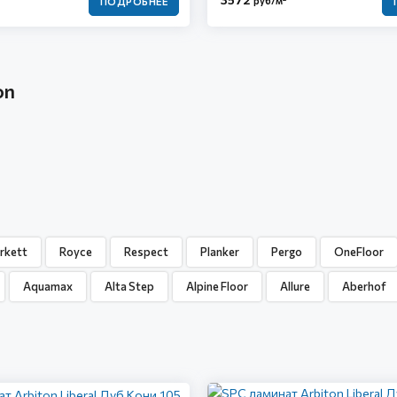
руб/м
ПОДРОБНЕЕ
on
rkett
Royce
Respect
Planker
Pergo
OneFloor
Aquamax
Alta Step
Alpine Floor
Allure
Aberhof