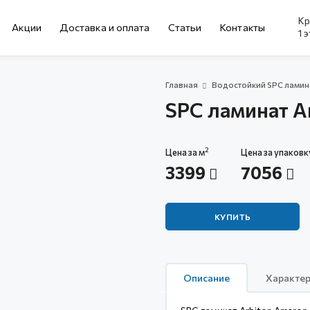
Кр
Акции
Доставка и оплата
Cтатьи
Контакты
1 
Главная
Водостойкий SPC ламин
SPC ламинат A
2
Цена за м
Цена за упаковк
3399
7056
КУПИТЬ
Описание
Характер