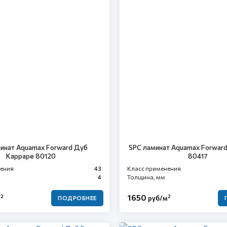
инат Aquamax Forward Дуб
SPC ламинат Aquamax Forward
Карраре 80120
80417
нения
43
Класс применения
4
Толщина, мм
1650
2
2
м
руб/м
ПОДРОБНЕЕ