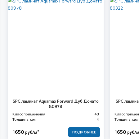
SPC ламинат Aquamax Forward Дуб Донато
SPC ламина
80978
Класс применения
43
Класс приме
Толщина, мм
4
Толщина, мм
1650
1650
2
руб/м
руб/
ПОДРОБНЕЕ