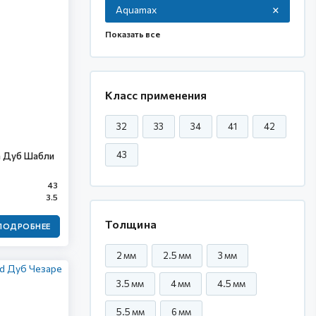
Aquamax
Класс применения
32
33
34
41
42
43
a Дуб Шабли
43
3.5
Толщина
ПОДРОБНЕЕ
2 мм
2.5 мм
3 мм
3.5 мм
4 мм
4.5 мм
5.5 мм
6 мм