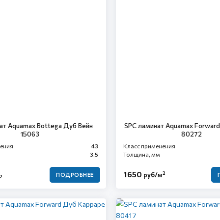
ат Aquamax Bottega Дуб Вейн
SPC ламинат Aquamax Forwar
15063
80272
нения
43
Класс применения
3.5
Толщина, мм
1650
2
руб/м
ПОДРОБНЕЕ
2