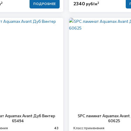
2340
2
2
м
руб/м
ПОДРОБНЕЕ
ат Aquamax Avant Дуб Винтер
SPC ламинат Aquamax Avant
65494
60625
нения
43
Класс применения