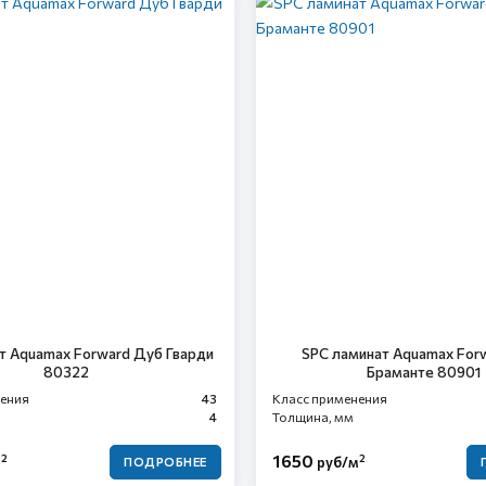
т Aquamax Forward Дуб Гварди
SPC ламинат Aquamax For
80322
Браманте 80901
нения
43
Класс применения
4
Толщина, мм
1650
2
2
м
руб/м
ПОДРОБНЕЕ