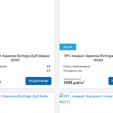
акция
т Aquamax Bottega Дуб Шерри
SPC ламинат Aquamax Botteg
15061
15064
нения
43
Класс применения
3.5
Толщина, мм
2
1552
руб/м
ПОДРОБНЕЕ
1395
2
2
руб/м