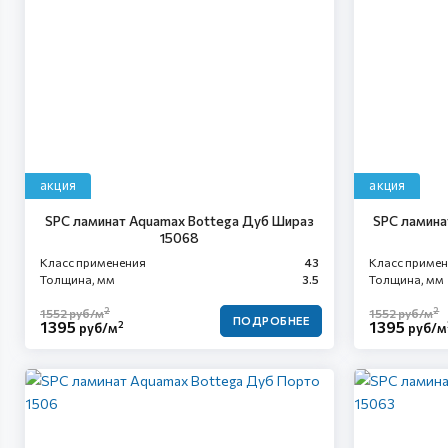
акция
акция
SPC ламинат Aquamax Bottega Дуб Шираз
SPC ламина
15068
Класс применения
43
Класс приме
Толщина, мм
3.5
Толщина, мм
2
2
1552
руб/м
1552
руб/м
ПОДРОБНЕЕ
1395
1395
2
руб/м
руб/м