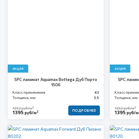
акция
акция
SPC ламинат Aquamax Bottega Дуб Порто
SPC ламин
1506
Класс применения
43
Класс приме
Толщина, мм
3.5
Толщина, мм
2
2
1552
руб/м
1552
руб/м
ПОДРОБНЕЕ
1395
1395
2
руб/м
руб/м