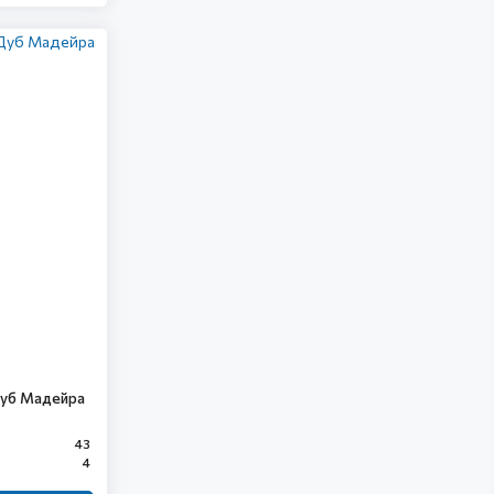
Дуб Мадейра
43
4