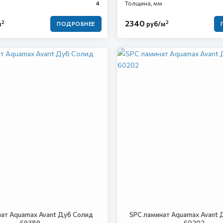
4
Толщина, мм
2340
2
2
м
руб/м
ПОДРОБНЕЕ
ат Aquamax Avant Дуб Солид
SPC ламинат Aquamax Avant
69389
60202