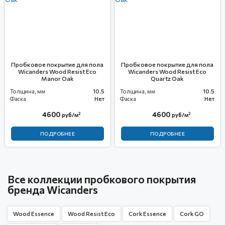
Пробковое покрытие для пола
Пробковое покрытие для пола
Wicanders Wood Resist Eco
Wicanders Wood Resist Eco
Manor Oak
Quartz Oak
Толщина, мм
10.5
Толщина, мм
10.5
Фаска
Нет
Фаска
Нет
4600
4600
2
2
руб/м
руб/м
ПОДРОБНЕЕ
ПОДРОБНЕЕ
Все коллекции пробкового покрытия
бренда Wicanders
Wood Essence
Wood Resist Eco
Cork Essence
Cork GO