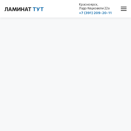
Красноярск,
ЛАМИНАТ
ТУТ
Ладо Кецховели 22a
+7 (391) 209-20-11
О нас
Каталог
Акции
Доставка и оплата
Cтатьи
Контакты
Красноярск, ул. Ладо Кецховели 22а
1 этаж, пом. 101
+7 (391) 209-20-11
обратный звонок
с 10.00 до 19.00
без выходных