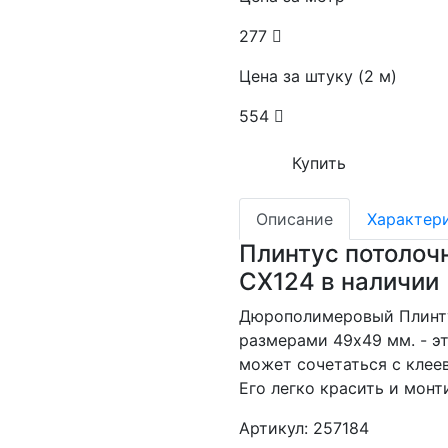
277
Цена за штуку (2 м)
554
Купить
Описание
Характер
Плинтус потолоч
CX124 в наличии
Дюрополимеровый Плинту
размерами 49x49 мм. - э
может сочетаться с клее
Его легко красить и монт
Артикул: 257184