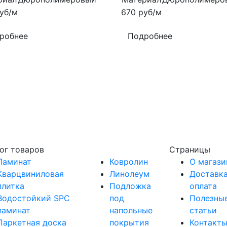
уб/м
670
руб/м
робнее
Подробнее
ог товаров
Страницы
Ламинат
Ковролин
О магази
Кварцвиниловая
Линолеум
Доставка
плитка
Подложка
оплата
Водостойкий SPC
под
Полезны
ламинат
напольные
статьи
Паркетная доска
покрытия
Контакт