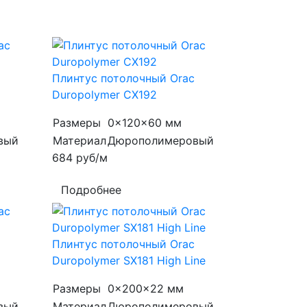
Плинтус потолочный Orac
Duropolymer CX192
Размеры
0x120x60 мм
вый
Материал
Дюрополимеровый
684
руб/м
Подробнее
Плинтус потолочный Orac
Duropolymer SX181 High Line
Размеры
0x200x22 мм
вый
Материал
Дюрополимеровый