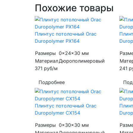
Похожие товары
Плинтус потолочный Orac
Плинт
Duropolymer PX164
Durop
Размеры
0x24x30 мм
Разм
Материал
Дюрополимеровый
Мате
371
руб/м
241
р
Подробнее
Под
Плинтус потолочный Orac
Плинт
Duropolymer CX154
Durop
Размеры
0x30x30 мм
Разм
Материал
Дюрополимеровый
Мате