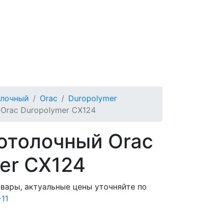
олочный
Orac
Duropolymer
Orac Duropolymer CX124
отолочный Orac
er CX124
овары, актуальные цены уточняйте по
-11