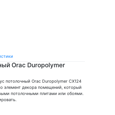
истики
ный Orac Duropolymer
с потолочный Orac Duropolymer CX124
то элемент декора помещений, который
выми потолочными плитами или обоями.
ировать.