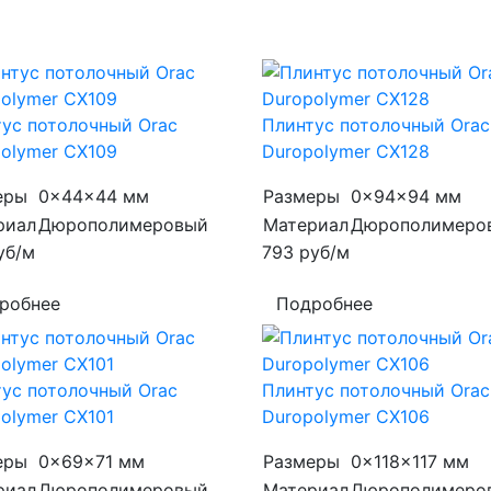
ус потолочный Orac
Плинтус потолочный Orac
olymer CX109
Duropolymer CX128
еры
0x44x44 мм
Размеры
0x94x94 мм
риал
Дюрополимеровый
Материал
Дюрополимеро
уб/м
793
руб/м
робнее
Подробнее
ус потолочный Orac
Плинтус потолочный Orac
olymer CX101
Duropolymer CX106
еры
0x69x71 мм
Размеры
0x118x117 мм
риал
Дюрополимеровый
Материал
Дюрополимеро