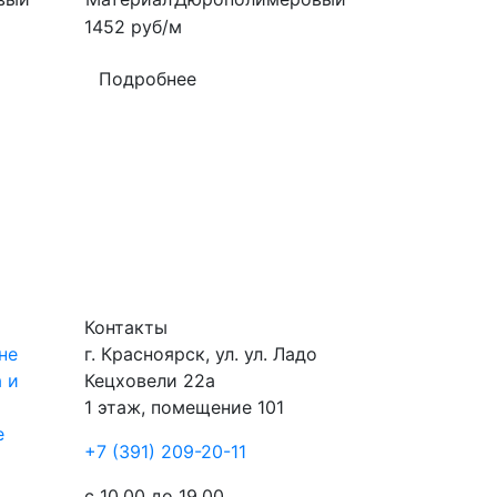
1452
руб/м
Подробнее
Контакты
не
г.
Красноярск
, ул.
ул. Ладо
 и
Кецховели 22а
1 этаж, помещение 101
е
+7 (391) 209-20-11
ы
с 10.00 до 19.00