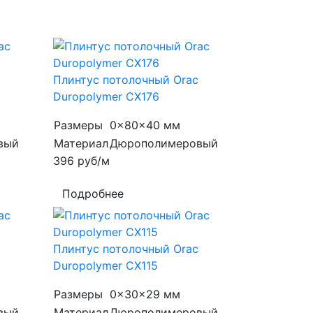
Плинтус потолочный Orac
Duropolymer CX176
Размеры
0x80x40 мм
вый
Материал
Дюрополимеровый
396
руб/м
Подробнее
Плинтус потолочный Orac
Duropolymer CX115
Размеры
0x30x29 мм
вый
Материал
Дюрополимеровый