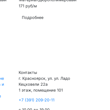
171
руб/м
Подробнее
Контакты
не
г.
Красноярск
, ул.
ул. Ладо
 и
Кецховели 22а
1 этаж, помещение 101
е
+7 (391) 209-20-11
ы
с 10.00 до 19.00