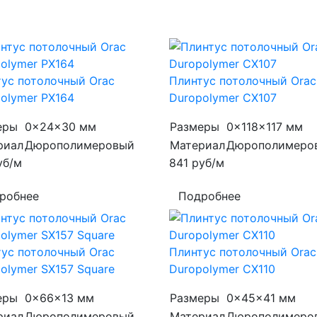
ус потолочный Orac
Плинтус потолочный Orac
olymer PX164
Duropolymer CX107
еры
0x24x30 мм
Размеры
0x118x117 мм
риал
Дюрополимеровый
Материал
Дюрополимеро
уб/м
841
руб/м
робнее
Подробнее
ус потолочный Orac
Плинтус потолочный Orac
olymer SX157 Square
Duropolymer CX110
еры
0x66x13 мм
Размеры
0x45x41 мм
риал
Дюрополимеровый
Материал
Дюрополимеро