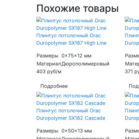
Похожие товары
Плинтус потолочный Orac
Плинт
Duropolymer SX187 High Line
Durop
Размеры
0x75x12 мм
Разм
Материал
Дюрополимеровый
Мате
403
руб/м
371
р
Подробнее
Под
Плинтус потолочный Orac
Плинт
Duropolymer SX182 Cascade
Durop
Размеры
0x50x13 мм
Разм
Материал
Дюрополимеровый
Мате