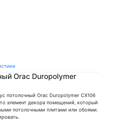
истики
ный Orac Duropolymer
с потолочный Orac Duropolymer CX106
 это элемент декора помещений, который
выми потолочными плитами или обоями.
ировать.