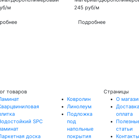
уб/м
245
руб/м
робнее
Подробнее
ог товаров
Страницы
Ламинат
Ковролин
О магази
Кварцвиниловая
Линолеум
Доставка
плитка
Подложка
оплата
Водостойкий SPC
под
Полезны
ламинат
напольные
статьи
Паркетная доска
покрытия
Контакт