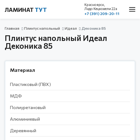
Красноярск,
ЛАМИНАТ
ТУТ
Ладо Кецховели 22a
+7 (391) 209-20-11
О нас
Главная
Плинтус напольный
Идеал
Деконика 85
Каталог
Плинтус напольный Идеал
Акции
Деконика 85
Доставка и оплата
Cтатьи
Материал
Контакты
Пластиковый (ПВХ)
Красноярск, ул. Ладо Кецховели 22а
МДФ
1 этаж, пом. 101
Полиуретановый
+7 (391) 209-20-11
обратный звонок
Алюминиевый
с 10.00 до 19.00
без выходных
Деревянный