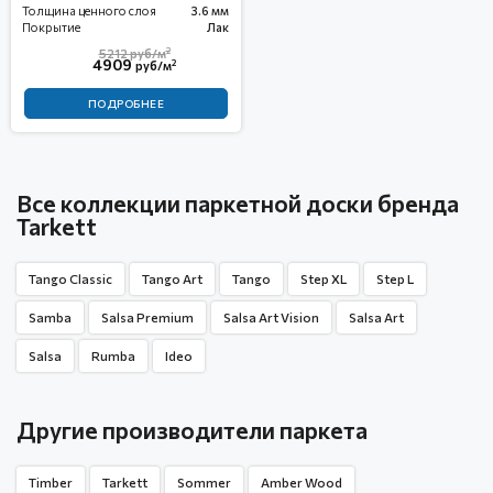
Толщина ценного слоя
3.6 мм
Покрытие
Лак
2
5212
руб/м
4909
2
руб/м
ПОДРОБНЕЕ
Все коллекции паркетной доски бренда
Tarkett
Tango Classic
Tango Art
Tango
Step XL
Step L
Samba
Salsa Premium
Salsa Art Vision
Salsa Art
Salsa
Rumba
Ideo
Другие производители паркета
Timber
Tarkett
Sommer
Amber Wood