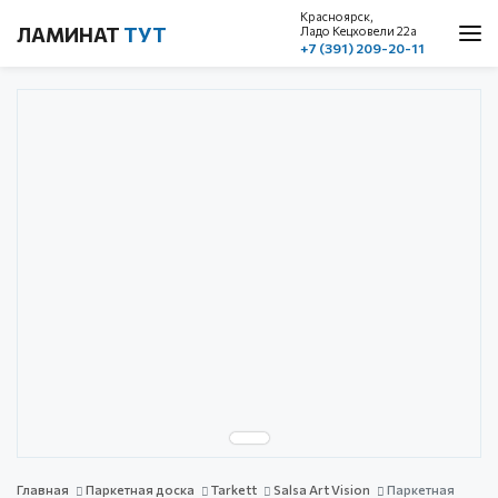
Красноярск,
ЛАМИНАТ
ТУТ
Ладо Кецховели 22a
+7 (391) 209-20-11
О нас
Каталог
Акции
Доставка и оплата
Cтатьи
Контакты
Красноярск, ул. Ладо Кецховели 22а
1 этаж, пом. 101
+7 (391) 209-20-11
обратный звонок
с 10.00 до 19.00
без выходных
Главная
Паркетная доска
Tarkett
Salsa Art Vision
Паркетная