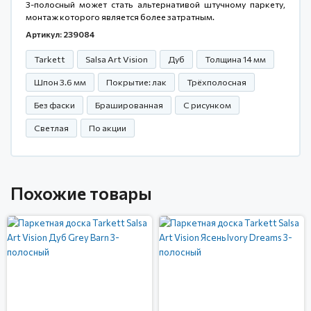
3-полосный может стать альтернативой штучному паркету,
монтаж которого является более затратным.
Артикул: 239084
Tarkett
Salsa Art Vision
Дуб
Толщина 14 мм
Шпон 3.6 мм
Покрытие: лак
Трёхполосная
Без фаски
Брашированная
С рисунком
Светлая
По акции
Похожие товары