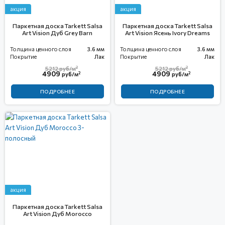
акция
акция
Паркетная доска Tarkett Salsa
Паркетная доска Tarkett Salsa
Art Vision Дуб Grey Barn
Art Vision Ясень Ivory Dreams
Толщина ценного слоя
3.6 мм
Толщина ценного слоя
3.6 мм
Покрытие
Лак
Покрытие
Лак
2
2
5212
руб/м
5212
руб/м
4909
4909
2
2
руб/м
руб/м
ПОДРОБНЕЕ
ПОДРОБНЕЕ
акция
Паркетная доска Tarkett Salsa
Art Vision Дуб Morocco