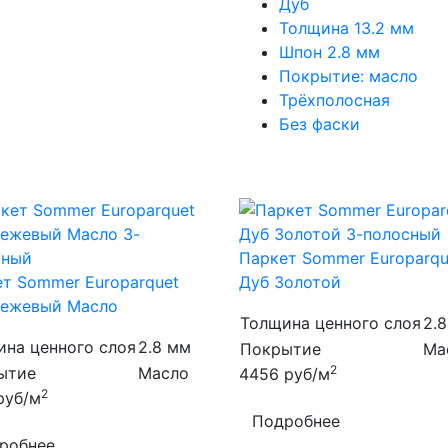
Дуб
Толщина 13.2 мм
Шпон 2.8 мм
Покрытие: масло
Трёхполосная
Без фаски
Паркет Sommer Europarqu
т Sommer Europarquet
Дуб Золотой
Бежевый Масло
Толщина ценного слоя
2.
ина ценного слоя
2.8 мм
Покрытие
Ма
2
ытие
Масло
4456
руб/м
2
руб/м
Подробнее
робнее