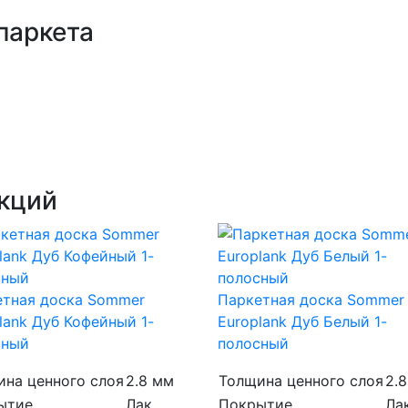
паркета
екций
етная доска Sommer
Паркетная доска Sommer
lank Дуб Кофейный 1-
Europlank Дуб Белый 1-
сный
полосный
ина ценного слоя
2.8 мм
Толщина ценного слоя
2.
ытие
Лак
Покрытие
Ла