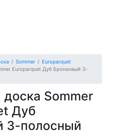
оска
Sommer
Europarquet
mer Europarquet Дуб Бронзовый 3-
я доска Sommer
et Дуб
й 3-полосный