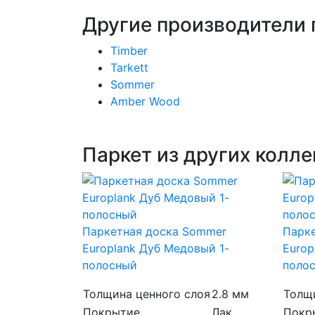
Другие производители 
Timber
Tarkett
Sommer
Amber Wood
Паркет из других колл
Паркетная доска Sommer
Парк
Europlank Дуб Медовый 1-
Europ
полосный
поло
Толщина ценного слоя
2.8 мм
Толщ
Покрытие
Лак
Покр