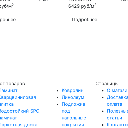
2
2
руб/м
6429
руб/м
робнее
Подробнее
ог товаров
Страницы
Ламинат
Ковролин
О магази
Кварцвиниловая
Линолеум
Доставка
плитка
Подложка
оплата
Водостойкий SPC
под
Полезны
ламинат
напольные
статьи
Паркетная доска
покрытия
Контакт