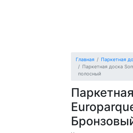
Главная
Паркетная д
Паркетная доска Som
полосный
Паркетна
Europarqu
Бронзовы