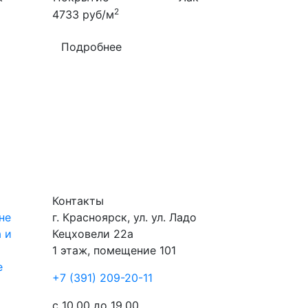
2
4733
руб/м
Подробнее
Контакты
не
г.
Красноярск
, ул.
ул. Ладо
 и
Кецховели 22а
1 этаж, помещение 101
е
+7 (391) 209-20-11
ы
с 10.00 до 19.00