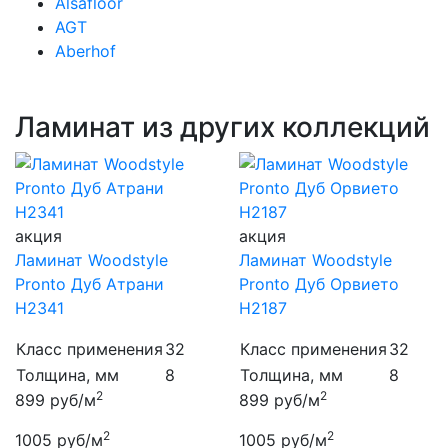
Alsafloor
AGT
Aberhof
Ламинат из других коллекций
акция
акция
Ламинат Woodstyle
Ламинат Woodstyle
Pronto Дуб Атрани
Pronto Дуб Орвието
H2341
H2187
Класс применения
32
Класс применения
32
Толщина, мм
8
Толщина, мм
8
2
2
899
руб/м
899
руб/м
2
2
1005
руб/м
1005
руб/м