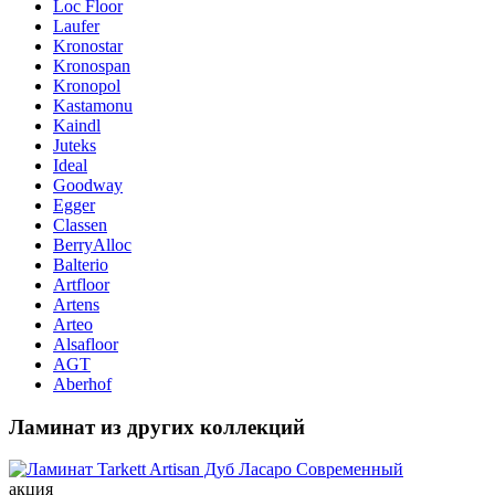
Loc Floor
Laufer
Kronostar
Kronospan
Kronopol
Kastamonu
Kaindl
Juteks
Ideal
Goodway
Egger
Classen
BerryAlloc
Balterio
Artfloor
Artens
Arteo
Alsafloor
AGT
Aberhof
Ламинат из других коллекций
акция