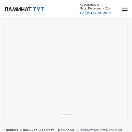
Красноярск,
ЛАМИНАТ
ТУТ
Ладо Кецховели 22a
+7 (391) 209-20-11
О нас
Каталог
Акции
Доставка и оплата
Cтатьи
Контакты
Красноярск, ул. Ладо Кецховели 22а
1 этаж, пом. 101
+7 (391) 209-20-11
обратный звонок
с 10.00 до 19.00
без выходных
Главная
Ламинат
Tarkett
Robinson
Ламинат Tarkett Robinson