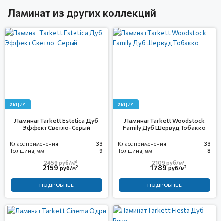
Ламинат из других коллекций
акция
акция
Ламинат Tarkett Estetica Дуб
Ламинат Tarkett Woodstock
Эффект Светло-Серый
Family Дуб Шервуд Тобакко
Класс применения
33
Класс применения
33
Толщина, мм
9
Толщина, мм
8
2
2
2459
руб/м
2109
руб/м
2159
1789
2
2
руб/м
руб/м
ПОДРОБНЕЕ
ПОДРОБНЕЕ