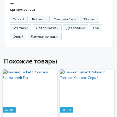
мм.
Артикул: 228724
Tarkett
Robinson
Толщина 8 мм
33 класс
Без фаски
Для прихожей
Для спальни
Дуб
Серый
Ламинат по акции
Похожие товары
акция
акция