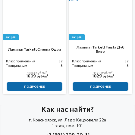
акция
акция
Ламинат Tarkett Fiesta Дуб
Ламинат Tarkett Cinema Одри
Виво
Класс применения
32
Класс применения
32
Толщина, мм
8
Толщина, мм
8
2
2
1883
руб/м
1179
руб/м
1609
1029
2
2
руб/м
руб/м
ПОДРОБНЕЕ
ПОДРОБНЕЕ
Как нас найти?
г. Красноярск, ул. Ладо Кецховели 22а
1 этаж, пом. 101
+7 (391) 209-20-11