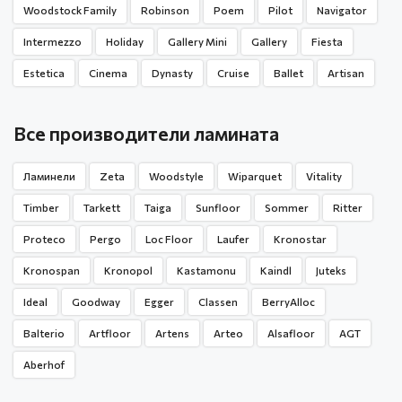
Woodstock Family
Robinson
Poem
Pilot
Navigator
Intermezzo
Holiday
Gallery Mini
Gallery
Fiesta
Estetica
Cinema
Dynasty
Cruise
Ballet
Artisan
Все производители ламината
Ламинели
Zeta
Woodstyle
Wiparquet
Vitality
Timber
Tarkett
Taiga
Sunfloor
Sommer
Ritter
Proteco
Pergo
Loc Floor
Laufer
Kronostar
Kronospan
Kronopol
Kastamonu
Kaindl
Juteks
Ideal
Goodway
Egger
Classen
BerryAlloc
Balterio
Artfloor
Artens
Arteo
Alsafloor
AGT
Aberhof