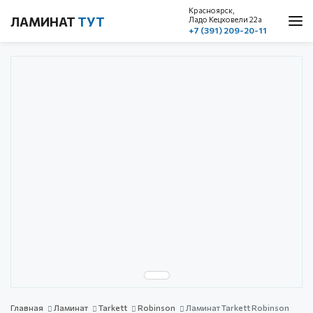
Красноярск,
ЛАМИНАТ
ТУТ
Ладо Кецховели 22a
+7 (391) 209-20-11
О нас
Каталог
Акции
Доставка и оплата
Cтатьи
Контакты
Красноярск, ул. Ладо Кецховели 22а
1 этаж, пом. 101
+7 (391) 209-20-11
обратный звонок
с 10.00 до 19.00
без выходных
Главная
Ламинат
Tarkett
Robinson
Ламинат Tarkett Robinson