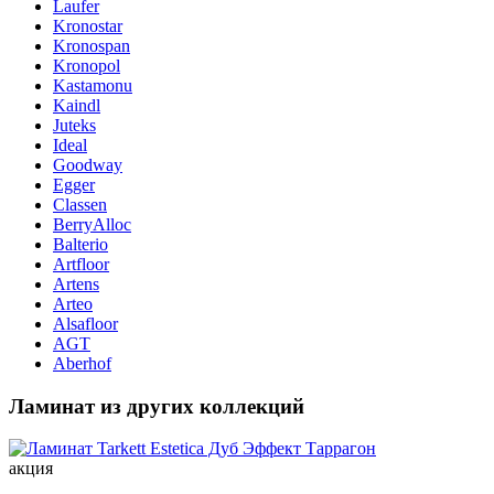
Laufer
Kronostar
Kronospan
Kronopol
Kastamonu
Kaindl
Juteks
Ideal
Goodway
Egger
Classen
BerryAlloc
Balterio
Artfloor
Artens
Arteo
Alsafloor
AGT
Aberhof
Ламинат из других коллекций
акция