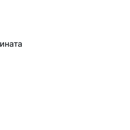
ината