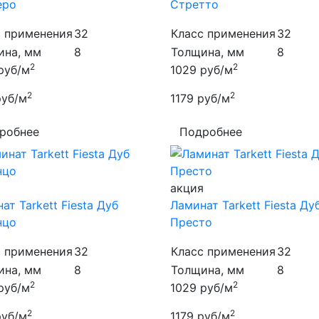
еро
Стретто
с применения
32
Класс применения
32
ина, мм
8
Толщина, мм
8
2
2
руб/м
1029
руб/м
2
2
руб/м
1179
руб/м
робнее
Подробнее
я
акция
ат Tarkett Fiesta Дуб
Ламинат Tarkett Fiesta Ду
нцо
Престо
с применения
32
Класс применения
32
ина, мм
8
Толщина, мм
8
2
2
руб/м
1029
руб/м
2
2
руб/м
1179
руб/м