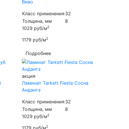
Виво
Класс применения
32
Толщина, мм
8
2
1029
руб/м
2
1179
руб/м
Подробнее
акция
б
Ламинат Tarkett Fiesta Сосна
Андантэ
Класс применения
32
Толщина, мм
8
2
1029
руб/м
2
1179
руб/м