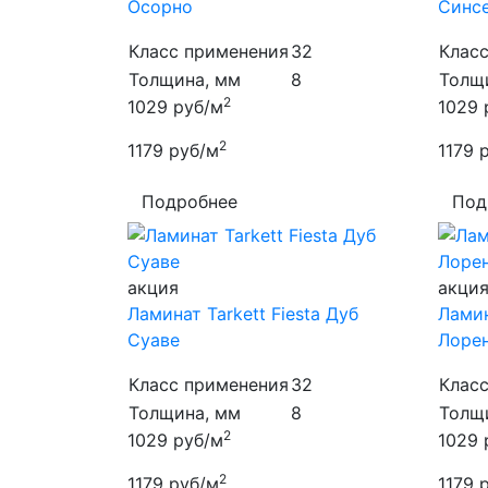
Осорно
Синс
Класс применения
32
Клас
Толщина, мм
8
Толщ
2
1029
руб/м
1029
2
1179
руб/м
1179
Подробнее
Под
акция
акци
Ламинат Tarkett Fiesta Дуб
Ламин
Суаве
Лоре
Класс применения
32
Клас
Толщина, мм
8
Толщ
2
1029
руб/м
1029
2
1179
руб/м
1179