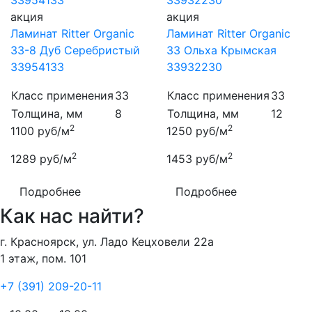
акция
акция
Ламинат Ritter Organic
Ламинат Ritter Organic
33-8 Дуб Серебристый
33 Ольха Крымская
33954133
33932230
Класс применения
33
Класс применения
33
Толщина, мм
8
Толщина, мм
12
2
2
1100
руб/м
1250
руб/м
2
2
1289
руб/м
1453
руб/м
Подробнее
Подробнее
Как нас найти?
г. Красноярск, ул. Ладо Кецховели 22а
1 этаж, пом. 101
+7 (391) 209-20-11