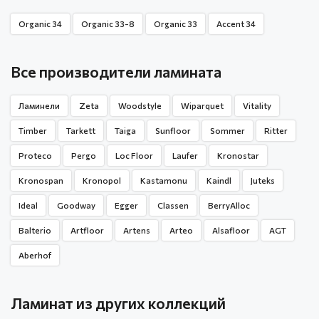
Organic 34
Organic 33-8
Organic 33
Accent 34
Все производители ламината
Ламинели
Zeta
Woodstyle
Wiparquet
Vitality
Timber
Tarkett
Taiga
Sunfloor
Sommer
Ritter
Proteco
Pergo
Loc Floor
Laufer
Kronostar
Kronospan
Kronopol
Kastamonu
Kaindl
Juteks
Ideal
Goodway
Egger
Classen
BerryAlloc
Balterio
Artfloor
Artens
Arteo
Alsafloor
AGT
Aberhof
Ламинат из других коллекций