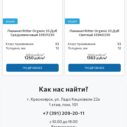
акция
акция
Ламинат Ritter Organic 33 Дуб
Ламинат Ritter Organic 33 Дуб
Средневековый 33931230
Светлый 33940230
Класс применения
33
Класс применения
33
Толщина, мм
12
Толщина, мм
12
2
2
1453
руб/м
1565
руб/м
1250
1363
2
2
руб/м
руб/м
ПОДРОБНЕЕ
ПОДРОБНЕЕ
Как нас найти?
г. Красноярск, ул. Ладо Кецховели 22а
1 этаж, пом. 101
+7 (391) 209-20-11
с 10.00 до 19.00
без выходных