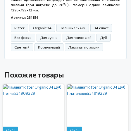
полами (при нагреве до 28⁰С). Размеры одной ламинели:
1295x192x12 мм.
Артикул: 231154
Ritter
Organic 34
Толщина 12 мм
34 класс
Без фаски
Для кухни
Для прихожей
Дуб
Светлый
Коричневый
Ламинат по акции
Похожие товары
акция
акция