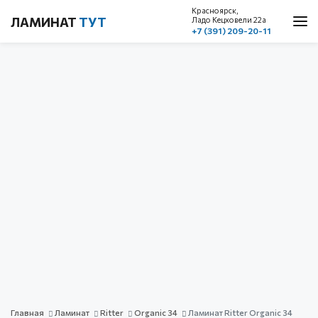
Красноярск,
ЛАМИНАТ
ТУТ
Ладо Кецховели 22a
+7 (391) 209-20-11
О нас
Каталог
Акции
Доставка и оплата
Cтатьи
Контакты
Красноярск, ул. Ладо Кецховели 22а
1 этаж, пом. 101
+7 (391) 209-20-11
обратный звонок
с 10.00 до 19.00
без выходных
Главная
Ламинат
Ritter
Organic 34
Ламинат Ritter Organic 34