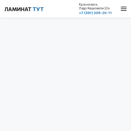
Красноярск,
ЛАМИНАТ
ТУТ
Ладо Кецховели 22a
+7 (391) 209-20-11
О нас
Каталог
Акции
Доставка и оплата
Cтатьи
Контакты
Красноярск, ул. Ладо Кецховели 22а
1 этаж, пом. 101
+7 (391) 209-20-11
обратный звонок
с 10.00 до 19.00
без выходных