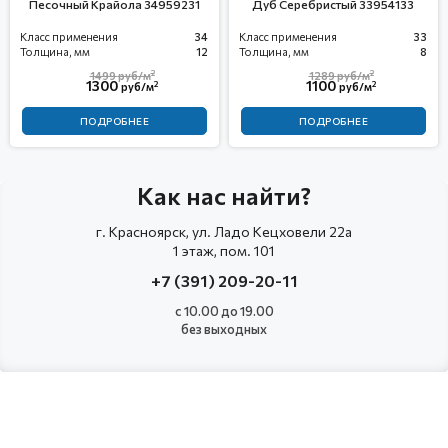
Песочный Крайола 34959231
Дуб Серебристый 33954133
Класс применения
34
Класс применения
33
Толщина, мм
12
Толщина, мм
8
2
2
1499
руб/м
1289
руб/м
1300
1100
2
2
руб/м
руб/м
ПОДРОБНЕЕ
ПОДРОБНЕЕ
Как нас найти?
г. Красноярск, ул. Ладо Кецховели 22а
1 этаж, пом. 101
+7 (391) 209-20-11
с 10.00 до 19.00
без выходных