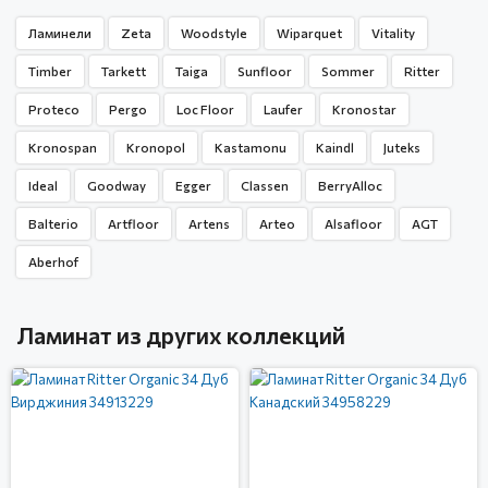
Ламинели
Zeta
Woodstyle
Wiparquet
Vitality
Timber
Tarkett
Taiga
Sunfloor
Sommer
Ritter
Proteco
Pergo
Loc Floor
Laufer
Kronostar
Kronospan
Kronopol
Kastamonu
Kaindl
Juteks
Ideal
Goodway
Egger
Classen
BerryAlloc
Balterio
Artfloor
Artens
Arteo
Alsafloor
AGT
Aberhof
Ламинат из других коллекций