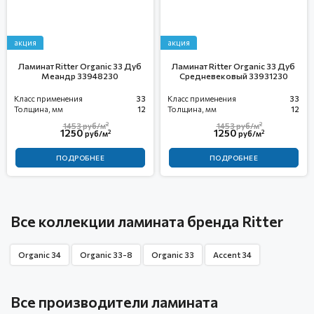
акция
акция
Ламинат Ritter Organic 33 Дуб
Ламинат Ritter Organic 33 Дуб
Меандр 33948230
Средневековый 33931230
Класс применения
33
Класс применения
33
Толщина, мм
12
Толщина, мм
12
2
2
1453
руб/м
1453
руб/м
1250
1250
2
2
руб/м
руб/м
ПОДРОБНЕЕ
ПОДРОБНЕЕ
Все коллекции ламината бренда Ritter
Organic 34
Organic 33-8
Organic 33
Accent 34
Все производители ламината