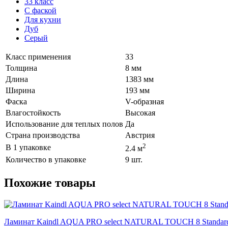
33 класс
С фаской
Для кухни
Дуб
Серый
Класс применения
33
Толщина
8 мм
Длина
1383 мм
Ширина
193 мм
Фаска
V-образная
Влагостойкость
Высокая
Использование для теплых полов
Да
Страна производства
Австрия
2
В 1 упаковке
2.4 м
Количество в упаковке
9 шт.
Похожие товары
Ламинат Kaindl AQUA PRO select NATURAL TOUCH 8 Stand