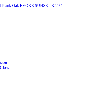
rd Plank Oak EVOKE SUNSET K5574
k
Matt
Gloss