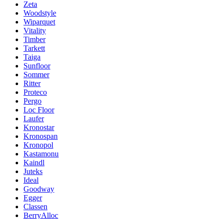
Zeta
Woodstyle
Wiparquet
Vitality
Timber
Tarkett
Taiga
Sunfloor
Sommer
Ritter
Proteco
Pergo
Loc Floor
Laufer
Kronostar
Kronospan
Kronopol
Kastamonu
Kaindl
Juteks
Ideal
Goodway
Egger
Classen
BerryAlloc