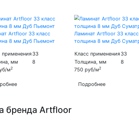
ат Artfloor 33 класс
Ламинат Artfloor 33 класс
ина 8 мм Дуб Пьемонт
толщина 8 мм Дуб Сумат
с применения
33
Класс применения
33
ина, мм
8
Толщина, мм
8
2
2
уб/м
750
руб/м
робнее
Подробнее
 бренда Artfloor