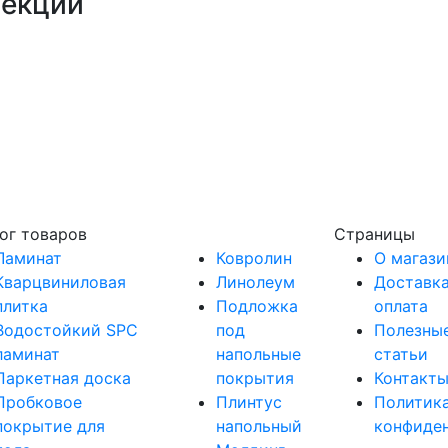
лекций
ог товаров
Страницы
Ламинат
Ковролин
О магази
Кварцвиниловая
Линолеум
Доставка
плитка
Подложка
оплата
Водостойкий SPC
под
Полезны
ламинат
напольные
статьи
Паркетная доска
покрытия
Контакт
Пробковое
Плинтус
Политик
покрытие для
напольный
конфиде