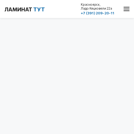
Красноярск,
ЛАМИНАТ
ТУТ
Ладо Кецховели 22a
+7 (391) 209-20-11
О нас
Каталог
Акции
Доставка и оплата
Cтатьи
Контакты
Красноярск, ул. Ладо Кецховели 22а
1 этаж, пом. 101
+7 (391) 209-20-11
обратный звонок
с 10.00 до 19.00
без выходных