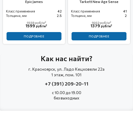
Epic James
Tarkett New Age Sense
Класс применения
42
Класс применения
41
Толщина, мм
2.5
Толщина, мм
2
2
2
1938
руб/м
1662
руб/м
1599
1379
2
2
руб/м
руб/м
ПОДРОБНЕЕ
ПОДРОБНЕЕ
Как нас найти?
г. Красноярск, ул. Ладо Кецховели 22а
1 этаж, пом. 101
+7 (391) 209-20-11
с 10.00 до 19.00
без выходных