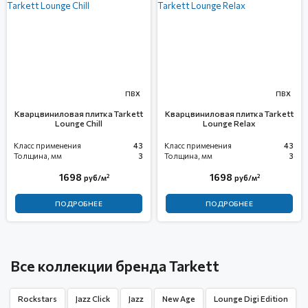
ПВХ
ПВХ
Кварцвиниловая плитка Tarkett
Кварцвиниловая плитка Tarkett
Lounge Chill
Lounge Relax
Класс применения
43
Класс применения
43
Толщина, мм
3
Толщина, мм
3
1698
1698
2
2
руб/м
руб/м
ПОДРОБНЕЕ
ПОДРОБНЕЕ
Все коллекции бренда Tarkett
Rockstars
Jazz Click
Jazz
New Age
Lounge Digi Edition