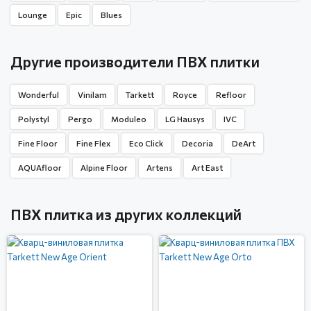
Lounge
Epic
Blues
Другие производители ПВХ плитки
Wonderful
Vinilam
Tarkett
Royce
Refloor
Polystyl
Pergo
Moduleo
LG Hausys
IVC
Fine Floor
Fine Flex
Eco Click
Decoria
DeArt
AQUAfloor
Alpine Floor
Artens
Art East
ПВХ плитка из других коллекций