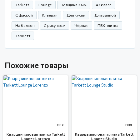
Tarkett
Lounge
Толщина 3 мм
43 класс
С фаской
Клеевая
Для кухни
Для ванной
На балкон
С рисунком
Чёрная
ПВХ плитка
Таркетт
Похожие товары
ПВХ
ПВХ
Кварцвиниловая плитка Tarkett
Кварцвиниловая плитка Tarkett
Lounge Lorenzo
Lounge Studio