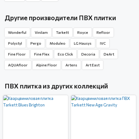
Другие производители ПВХ плитки
Wonderful
Vinilam
Tarkett
Royce
Refloor
Polystyl
Pergo
Moduleo
LG Hausys
IVC
Fine Floor
Fine Flex
Eco Click
Decoria
DeArt
AQUAfloor
Alpine Floor
Artens
Art East
ПВХ плитка из других коллекций