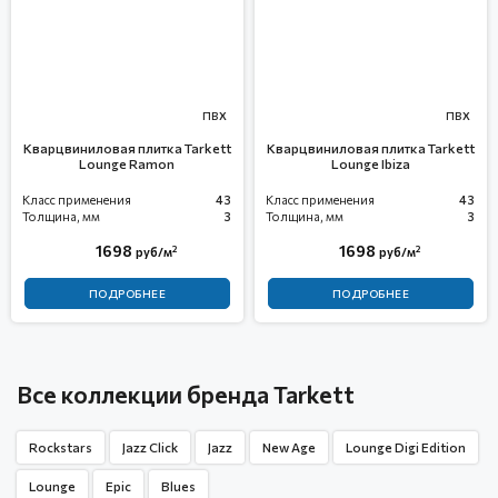
ПВХ
ПВХ
Кварцвиниловая плитка Tarkett
Кварцвиниловая плитка Tarkett
Lounge Ramon
Lounge Ibiza
Класс применения
43
Класс применения
43
Толщина, мм
3
Толщина, мм
3
1698
1698
2
2
руб/м
руб/м
ПОДРОБНЕЕ
ПОДРОБНЕЕ
Все коллекции бренда Tarkett
Rockstars
Jazz Click
Jazz
New Age
Lounge Digi Edition
Lounge
Epic
Blues