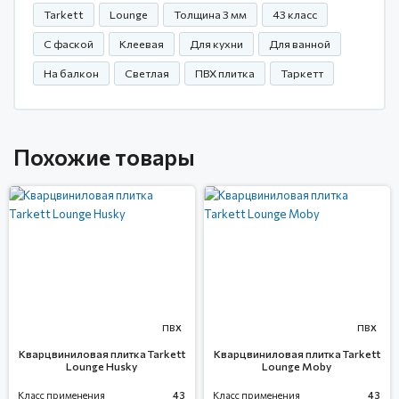
Tarkett
Lounge
Толщина 3 мм
43 класс
С фаской
Клеевая
Для кухни
Для ванной
На балкон
Светлая
ПВХ плитка
Таркетт
Похожие товары
ПВХ
ПВХ
Кварцвиниловая плитка Tarkett
Кварцвиниловая плитка Tarkett
Lounge Husky
Lounge Moby
Класс применения
43
Класс применения
43