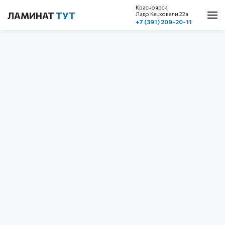
Красноярск,
ЛАМИНАТ
ТУТ
Ладо Кецховели 22a
+7 (391) 209-20-11
О нас
Каталог
Акции
Доставка и оплата
Cтатьи
Контакты
Красноярск, ул. Ладо Кецховели 22а
1 этаж, пом. 101
+7 (391) 209-20-11
обратный звонок
с 10.00 до 19.00
без выходных