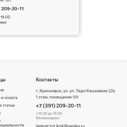
) 209-20-11
 19.00
дных
цы
Контакты
не
г.
Красноярск
, ул.
ул. Ладо Кецховели 22а
1 этаж, помещение 101
 и оплата
+7 (391) 209-20-11
 статьи
ы
с 10.00 до 19.00
без выходных
а
нциальности
laminat.tut.krsk@yandex.ru