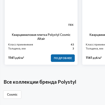
ПВХ
Кварцвиниловая плитка Polystyl Cosmic
Кварцвини
Altair
Класс применения
43
Класс примен
Толщина, мм
3
Толщина, мм
1141
1141
2
2
руб/м
руб/м
ПОДРОБНЕЕ
Все коллекции бренда Polystyl
Cosmic