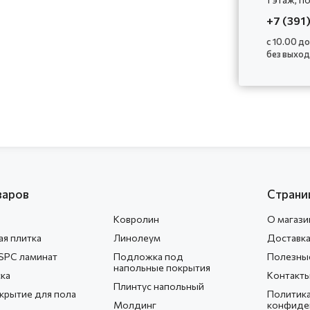
+7 (391
с 10.00 до
без выхо
варов
Страни
Ковролин
О магази
ая плитка
Линолеум
Доставка
SPC ламинат
Подложка под
Полезные
напольные покрытия
ска
Контакт
Плинтус напольный
крытие для пола
Политик
Молдинг
конфиде