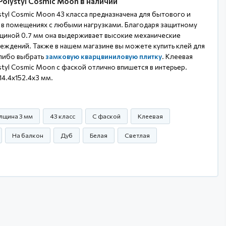
olystyl Cosmic Moon в наличии
styl Cosmic Moon 43 класса предназначена для бытового и
в помещениях с любыми нагрузками. Благодаря защитному
иной 0.7 мм она выдерживает высокие механические
еждений. Также в нашем магазине вы можете купить клей для
 либо выбрать
замковую кварцвиниловую плитку
. Клеевая
styl Cosmic Moon с фаской отлично впишется в интерьер.
4.4x152.4x3 мм.
лщина 3 мм
43 класс
С фаской
Клеевая
На балкон
Дуб
Белая
Светлая