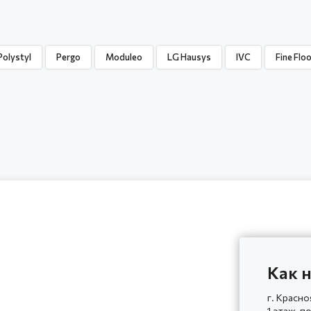
Polystyl
Pergo
Moduleo
LG Hausys
IVC
Fine Flo
Как н
г. Красно
1 этаж, п