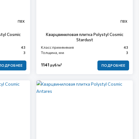
ПВХ
ПВХ
tyl Cosmic
Кварцвиниловая плитка Polystyl Cosmic
Stardust
43
Класс применения
43
3
Толщина, мм
3
1141
2
руб/м
ПОДРОБНЕЕ
ПОДРОБНЕЕ