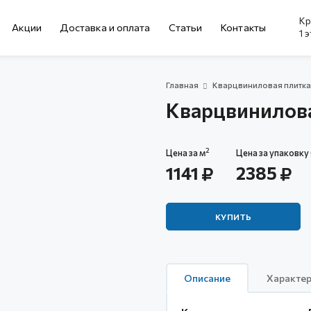
Кр
Акции
Доставка и оплата
Cтатьи
Контакты
1 
Главная
Кварцвиниловая плитк
Кварцвинилова
2
Цена за м
Цена за упаковку 
1141
2385
КУПИТЬ
Описание
Характер