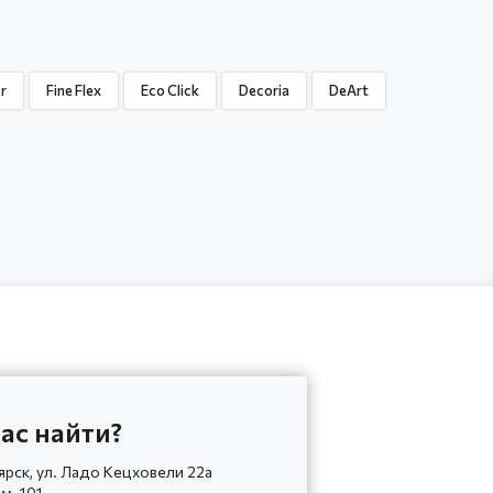
or
Fine Flex
Eco Click
Decoria
DeArt
ас найти?
ярск, ул. Ладо Кецховели 22а
ом. 101