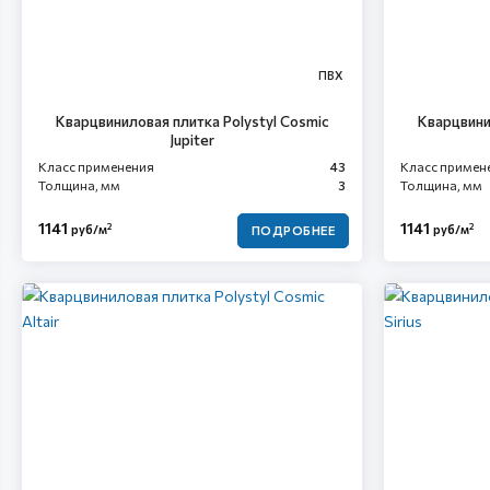
ПВХ
Кварцвиниловая плитка Polystyl Cosmic
Кварцвини
Jupiter
Класс применения
43
Класс примен
Толщина, мм
3
Толщина, мм
1141
1141
2
2
руб/м
руб/м
ПОДРОБНЕЕ