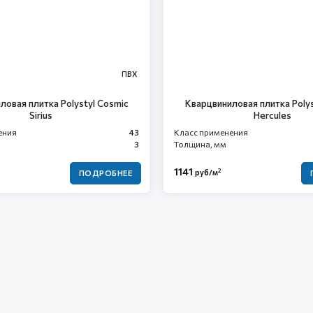
ПВХ
ловая плитка Polystyl Cosmic
Кварцвиниловая плитка Polys
Sirius
Hercules
ения
43
Класс применения
3
Толщина, мм
1141
2
руб/м
ПОДРОБНЕЕ