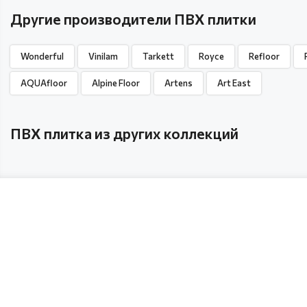
Другие производители ПВХ плитки
Wonderful
Vinilam
Tarkett
Royce
Refloor
AQUAfloor
Alpine Floor
Artens
Art East
ПВХ плитка из других коллекций