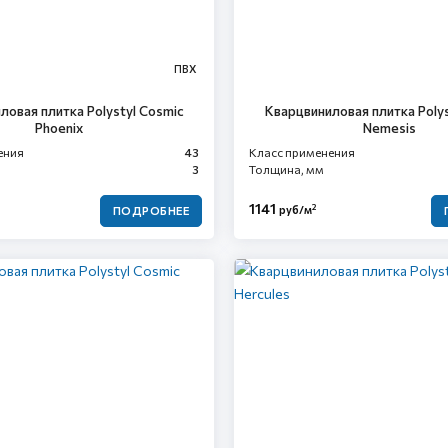
ПВХ
ловая плитка Polystyl Cosmic
Кварцвиниловая плитка Polys
Phoenix
Nemesis
ения
43
Класс применения
3
Толщина, мм
1141
2
руб/м
ПОДРОБНЕЕ