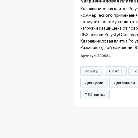
Кварцвиниловая плитка P
Кварцвиниловая плитка Poly
коммерческого применения 
полиуретановому слою толщ
нагрузки изащищена от повр
ПВХ плитки Polystyl Cosmic,
Кварцвиниловая плитка Poly
Размеры одной ламинели: 91
Артикул: 220954
Polystyl
Cosmic
То
Для кухни
Для ванной
ПВХ плитка