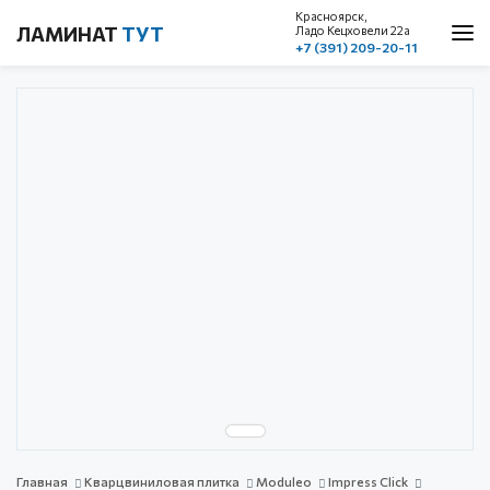
Красноярск,
ЛАМИНАТ
ТУТ
Ладо Кецховели 22a
+7 (391) 209-20-11
О нас
Каталог
Акции
Доставка и оплата
Cтатьи
Контакты
Красноярск, ул. Ладо Кецховели 22а
1 этаж, пом. 101
+7 (391) 209-20-11
обратный звонок
с 10.00 до 19.00
без выходных
Главная
Кварцвиниловая плитка
Moduleo
Impress Click