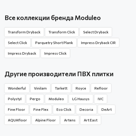
Все коллекции бренда Moduleo
Transform Dryback
Transform Click
Select Dryback
Select Click
Parquetry Short Plank
Impress Dryback CIR
Impress Dryback
Impress Click
Другие производители ПВХ плитки
Wonderful
Vinilam
Tarkett
Royce
Refloor
Polystyl
Pergo
Moduleo
LG Hausys
IVC
Fine Floor
Fine Flex
Eco Click
Decoria
DeArt
AQUAfloor
Alpine Floor
Artens
Art East