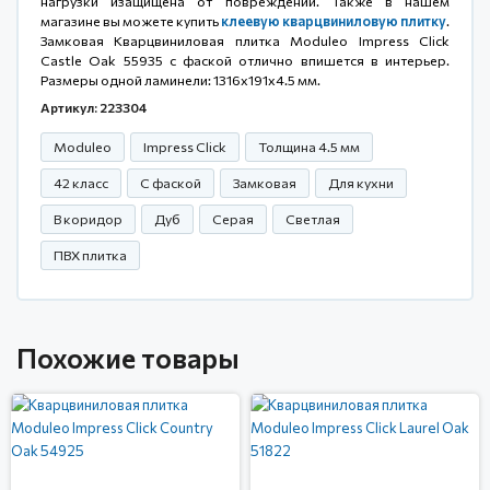
нагрузки изащищена от повреждений. Также в нашем
магазине вы можете купить
клеевую кварцвиниловую плитку
.
Замковая Кварцвиниловая плитка Moduleo Impress Click
Castle Oak 55935 с фаской отлично впишется в интерьер.
Размеры одной ламинели: 1316x191x4.5 мм.
Артикул: 223304
Moduleo
Impress Click
Толщина 4.5 мм
42 класс
С фаской
Замковая
Для кухни
В коридор
Дуб
Серая
Светлая
ПВХ плитка
Похожие товары