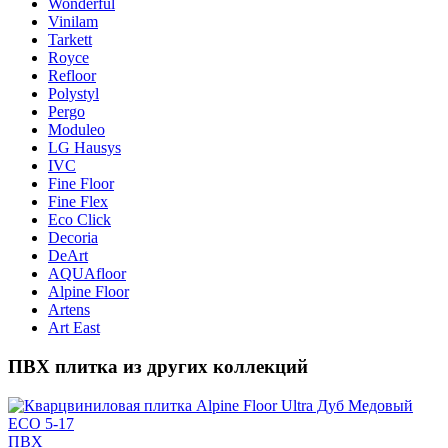
Wonderful
Vinilam
Tarkett
Royce
Refloor
Polystyl
Pergo
Moduleo
LG Hausys
IVC
Fine Floor
Fine Flex
Eco Click
Decoria
DeArt
AQUAfloor
Alpine Floor
Artens
Art East
ПВХ плитка из других коллекций
ПВХ