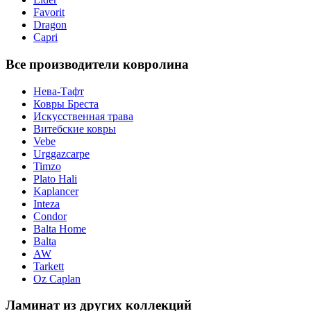
Favorit
Dragon
Capri
Все производители ковролина
Нева-Тафт
Ковры Бреста
Искусственная трава
Витебские ковры
Vebe
Urggazcarpe
Timzo
Plato Hali
Kaplancer
Inteza
Condor
Balta Home
Balta
AW
Tarkett
Oz Caplan
Ламинат из других коллекций