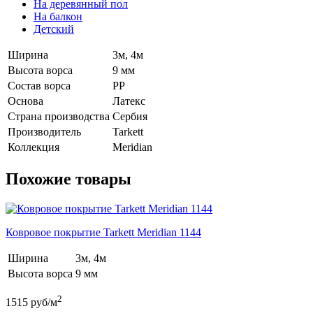
На деревянный пол
На балкон
Детский
Ширина
3м, 4м
Высота ворса
9 мм
Состав ворса
РР
Основа
Латекс
Страна производства
Сербия
Производитель
Tarkett
Коллекция
Meridian
Похожие товары
Ковровое покрытие Tarkett Meridian 1144
Ширина
3м, 4м
Высота ворса
9 мм
2
1515
руб/м