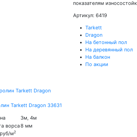
показателям износостойк
Артикул: 6419
Tarkett
Dragon
На бетонный пол
На деревянный пол
На балкон
По акции
лин Tarkett Dragon 33631
на
3м, 4м
та ворса
8 мм
2
руб/м