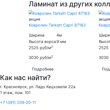
Ламинат из других кол
акция
акци
Ковролин Tarkett Capri 87183
Ковро
Ширина
4м
Шири
Высота ворса
9 мм
Высо
2
2525
руб/м
2525
2
3030
руб/м
3030
Подробнее
Под
Как нас найти?
г. Красноярск, ул. Ладо Кецховели 22а
1 этаж, пом. 101
+7 (391) 209-20-11