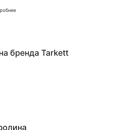
робнее
а бренда Tarkett
ролина