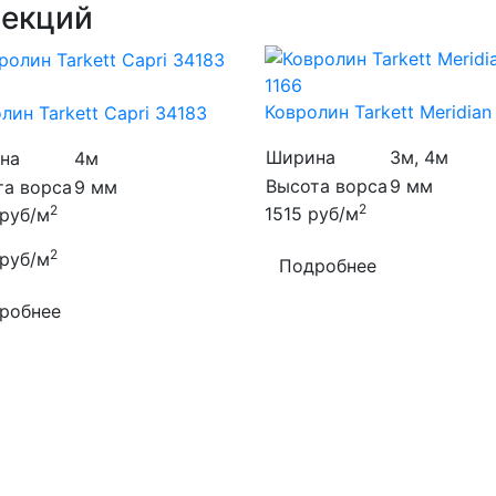
лекций
я
Ковролин Tarkett Meridian
лин Tarkett Capri 34183
Ширина
3м, 4м
на
4м
Высота ворса
9 мм
та ворса
9 мм
2
2
1515
руб/м
руб/м
2
руб/м
Подробнее
робнее