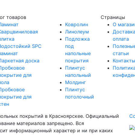
ог товаров
Страницы
Ламинат
Ковролин
О магази
Кварцвиниловая
Линолеум
Доставка
плитка
Подложка
оплата
Водостойкий SPC
под
Полезны
ламинат
напольные
статьи
Паркетная доска
покрытия
Контакт
Пробковое
Плинтус
Политик
покрытие для
напольный
конфиде
пола
Молдинг
Пробковое
Плинтус
покрытие для
потолочный
стен
апольных покрытий в Красноярскее. Официальный
Со
ование материалов запрещено. Вся
сит информационный характер и ни при каких